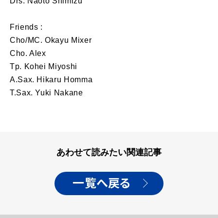
Drs. Naoto Shimizu
Friends :
Cho/MC. Okayu Mixer
Cho. Alex
Tp. Kohei Miyoshi
A.Sax. Hikaru Homma
T.Sax. Yuki Nakane
あわせて読みたい関連記事
一覧へ戻る