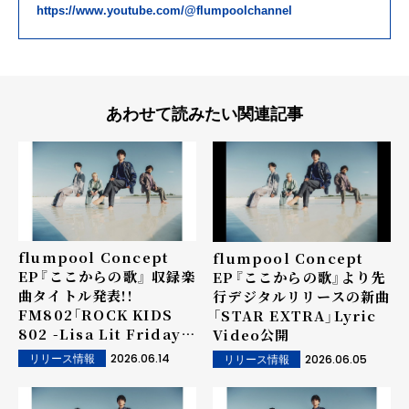
https://www.youtube.com/@flumpoolchannel
あわせて読みたい関連記事
flumpool Concept
flumpool Concept
EP『ここからの歌』 収録楽
EP『ここからの歌』より先
曲タイトル発表!!
行デジタルリリースの新曲
FM802「ROCK KIDS
「STAR EXTRA」Lyric
802 -Lisa Lit Friday-」
Video公開
にて 新曲「Ring」オンエ
2026.06.14
2026.06.05
リリース情報
リリース情報
ア解禁！