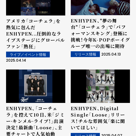
ENHYPEN、"夢の舞
アメリカ「コーチェラ」を
台"「コーチェラ」で「パフ
熱気に包んだ
ォーマンスキング」登極に
ENHYPEN...圧倒的なラ
挑戦！今年K-POPボーイグ
イブステージにグローバル
ループ唯一の出場に期待
ファン「熱狂」
2025.04.13
リリース情報
ライブ／イベント情報
2025.04.14
ENHYPEN、「コーチェ
ENHYPEN、Digital
ラ」を控えて10日、米「ジミ
Single「Loose」リリー
ー·キンメル·ライブ！」出演
ス！チルな雰囲気「楽に聞
決定！最新曲「Loose」、主
いてほしい」
要チャートで人気始動
2025.04.07
リリース情報