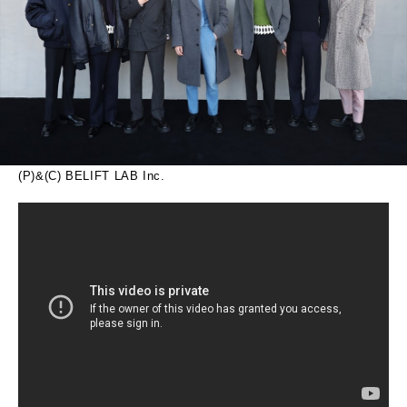
(P)&(C) BELIFT LAB Inc.