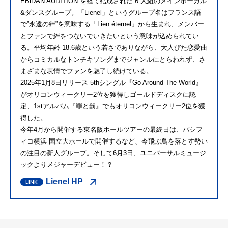
EBiDAN AUDITION を経て結成された 6 人組のメインボーカル
&ダンスグループ。「Lienel」というグループ名はフランス語
で”永遠の絆”を意味する「Lien éternel」から生まれ、メンバー
とファンで絆をつないでいきたいという意味が込められてい
る。平均年齢 18.6歳という若さでありながら、大人びた恋愛曲
からコミカルなトンチキソングまでジャンルにとらわれず、さ
まざまな表情でファンを魅了し続けている。
2025年1月8日リリース 5thシングル『Go Around The World』
がオリコンウィークリー2位を獲得しゴールドディスクに認
定、1stアルバム『罪と罰』でもオリコンウィークリー2位を獲
得した。
今年4月から開催する東名阪ホールツアーの最終日は、パシフ
ィコ横浜 国立大ホールで開催するなど、今飛ぶ鳥を落とす勢い
の注目の新人グループ。そして6月3日、ユニバーサルミュージ
ックよりメジャーデビュー！？
Lienel HP