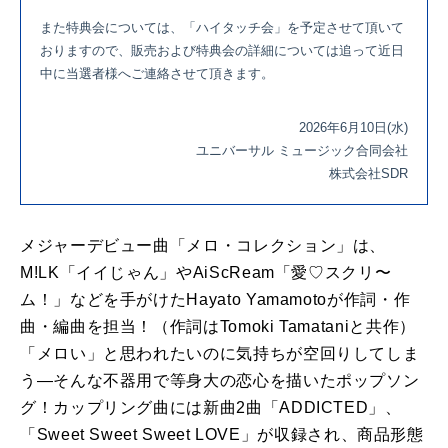
また特典会については、「ハイタッチ会」を予定させて頂いて
おりますので、販売および特典会の詳細については追って近日
中に当選者様へご連絡させて頂きます。
2026年6月10日(水)
ユニバーサル ミュージック合同会社
株式会社SDR
メジャーデビュー曲「メロ・コレクション」は、
M!LK「イイじゃん」やAiScReam「愛♡スクリ〜
ム！」などを手がけたHayato Yamamotoが作詞・作
曲・編曲を担当！（作詞はTomoki Tamataniと共作）
「メロい」と思われたいのに気持ちが空回りしてしま
う―そんな不器用で等身大の恋心を描いたポップソン
グ！カップリング曲には新曲2曲「ADDICTED」、
「Sweet Sweet Sweet LOVE」が収録され、商品形態