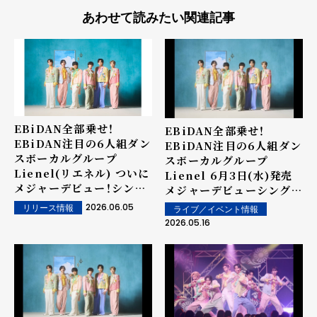
あわせて読みたい関連記事
EBiDAN全部乗せ！
EBiDAN全部乗せ！
EBiDAN注目の6人組ダン
EBiDAN注目の6人組ダン
スボーカルグループ
スボーカルグループ
Lienel(リエネル) ついに
Lienel 6月3日(水)発売
メジャーデビュー！シング
メジャーデビューシングル
ル「メロ・コレクション」の
「メロ・コレクション」 メロ
2026.06.05
リリース情報
ライブ／イベント情報
Music Video公開！ メロ
シーン満載のシンガポール
2026.05.16
さ溢れるシーンをシンガポ
渡航ミッションのティザー
ールで撮影！
映像公開！ メジャーデビュ
ーの契約書は如何に!?