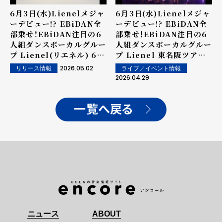
6月3日(水)Lienelメジャ
6月3日(水)Lienelメジャ
ーデビュー!? EBiDAN全
ーデビュー!? EBiDAN全
部乗せ！EBiDAN注目の6
部乗せ！EBiDAN注目の6
人組ダンスボーカルグルー
人組ダンスボーカルグルー
プ Lienel(リエネル) 6月
プ Lienel 東名阪ツアー
発売週のリリースイベント
初日に、メジャーデビュー
2026.05.02
ライブ／イベント情報
リリース情報
スケジュール発表！
シングル「メロ・コレクシ
2026.04.29
ョン」を初披露！ メロさ溢
れる王子様風の新衣装も初
お披露目！
一覧へ戻る
ニュース
ABOUT