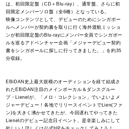
は、初回限定盤（CD＋Blu-ray）、通常盤、さらに初
回限定メンバーソロ盤（全6種）となっている。
映像コンテンツとして、デビューのためにシンガポー
ルへメンバーが契約書を取りに行く海外渡航ミッショ
ンが初回限定盤のBlu-rayにメンバー全員でシンガポー
ルを巡るアドベンチャー企画「メジャーデビュー契約
書をシンガポールに探しに行ってきました。」を約35
分収録。
EBiDAN史上最大規模のオーディションを経て結成さ
れたEBiDAN注目のメインボーカル＆ダンスグルー
プ・Lienelが、「メロ・コレクション」でいよいよメ
ジャーデビュー！各地でリリースイベントでLien(ファ
ン)を大きく沸かせてきたが、今回遅れてやってきた
Lienelのデビュー記念日イベント、是非楽しみにして
欲しい！詳しくは公式HPをチェックしてみよう！