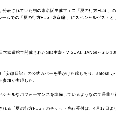
発表されていた初の東名阪主催フェス「夏の行方FES 」のフ
ドルームでの「夏の行方FES -東京編-」にスペシャルゲスト
武道館で開催されたSID主宰＜VISUAL BANG!～SID 10th Ann
曲「妄想日記」の公式カバーを手がけた縁もあり、satoshi
ト参加が実現した。
ペシャルなパフォーマンスを準備しているようなので是非期
される「夏の行方FES」のチケット先行受付は、4月17日よ