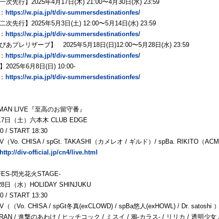
先行】2025年4月17日(木) 21:00〜4月30日(水) 23:59
：
https://w.pia.jp/t/div-summersdestinationfes/
先行】2025年5月3日(土) 12:00〜5月14日(水) 23:59
：
https://w.pia.jp/t/div-summersdestinationfes/
あプレリザーブ】 2025年5月18日(日)12:00〜5月28日(水) 23:59
：
https://w.pia.jp/t/div-summersdestinationfes/
025年6月8日(日) 10:00-
：
https://w.pia.jp/t/div-summersdestinationfes/
NEMAN LIVE『至高のお留守番』
月17日（土）六本木 CLUB EDGE
0 / START 18:30
Vo. CHISA / spGt. TAKASHI（カメレオ / ギルド）/ spBa. RIKITO（ACME）
http://div-official.jp/cn4/live.html
ES-閃光花火STAGE-
月28日（水）HOLIDAY SHINJUKU
0 / START 13:30
（Vo. CHISA / spGt冬真(exCLOWD) / spBa悠人(exHOWL) / Dr. satoshi 
N / 進撃のあわけ / ヒッチコック / ミスイ / 鴉-カラス- / リリカ / 透明少女 / 【2nd/