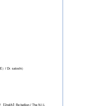
/ Dr. satoshi）
）
A】Re:bellion / The N.I.L