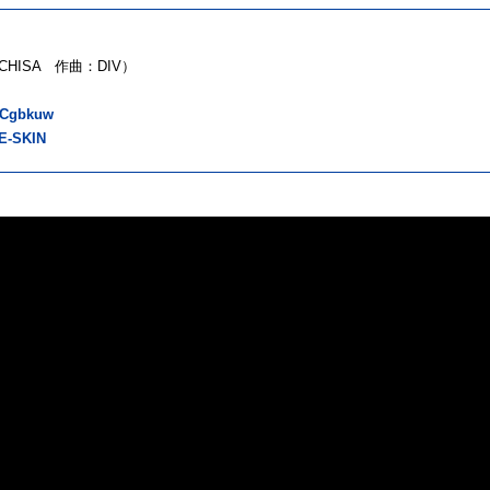
CHISA 作曲：DIV）
T6Cgbkuw
KE-SKIN