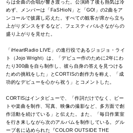
らは全曲の合唱が響き渡った。公演終了後も熱気は冷
めず、メンバーは「FaSHioN」と「GO!」の2曲をア
ンコールで披露し応えた。すべての観客が席から立ち
上がりダンスをするなど、フェスティバルさながらの
盛り上がりを見せた。
「iHeartRadio LIVE」の進行役であるジョジョ・ライ
ト（Jojo Wright）は、「デビュー作のために2年にわ
たり300曲を自ら制作し、彼ら自身の答えを見つける
ための挑戦をした」とCORTISの創作力を称え、「成
功的なデビューを心から祝う」とコメントした。
CORTISはインタビューで、「作詞だけでなく、ビー
トや楽曲を制作、写真、映像の撮影など、多方面で創
作活動を続けている」と伝えた。また、「毎日作業室
を行き来しながら次のアルバムを制作している。グル
ープ名に込められた『COLOR OUTSIDE THE