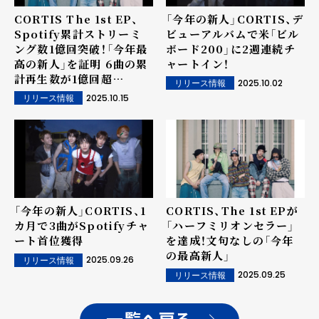
CORTIS The 1st EP、
「今年の新人」CORTIS、デ
Spotify累計ストリーミ
ビューアルバムで米「ビル
ング数1億回突破！「今年最
ボード200」に2週連続チ
高の新人」を証明 6曲の累
ャートイン！
計再生数が1億回超
2025.10.02
リリース情報
え...The 1st EPリリース
2025.10.15
リリース情報
から約1か月での快挙
「今年の新人」CORTIS、1
CORTIS、The 1st EPが
カ月で3曲がSpotifyチャ
「ハーフミリオンセラー」
ート首位獲得
を達成！文句なしの「今年
の最高新人」
2025.09.26
リリース情報
2025.09.25
リリース情報