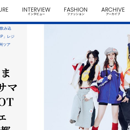
URE
INTERVIEW
FASHION
ARCHIVE
インタビュー
ファッション
アーカイブ
で飲み込
IP」レジ
州ツア
気ま
サマ
OT
ェ