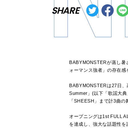
SHARE
BABYMONSTERが蒸
ォーマンス強者」の存在感
BABYMONSTERは27
Summer」(以下「歌謡大
「SHEESH」まで計3曲
オープニングは1st FUL
を達成し、強大な話題性を