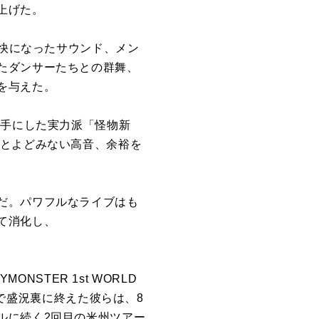
上げた。
軽快になったサウンド、メン
たダンサーたちとの群舞、
を与えた。
に手にした実力派「怪物新
ルとよどみない高音、余裕を
だ。パワフルなライブはも
て消化し、
NSTER 1st WORLD
まで盛況裏に終えた彼らは、8
ルに続く2回目の米州ツアー