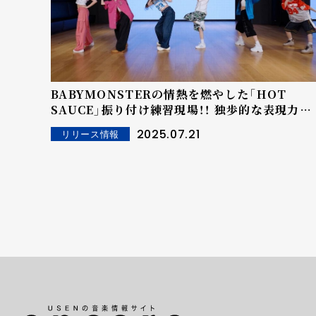
BABYMONSTERの情熱を燃やした「HOT
SAUCE」振り付け練習現場！！ 独歩的な表現力で
パフォーマンス完成度をアップ！！ デビュー初の
2025.07.21
リリース情報
ワールドツアー、8月からは2回目の米州ツアー！