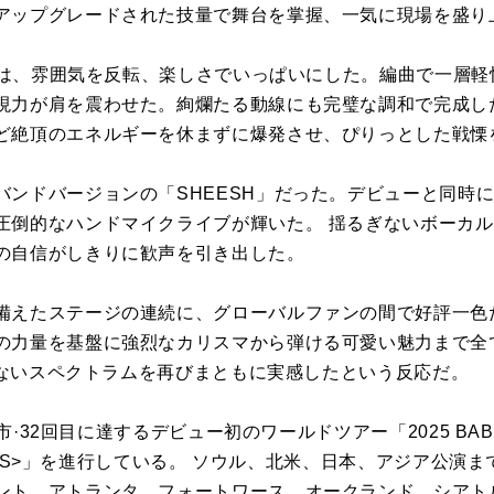
アップグレードされた技量で舞台を掌握、一気に現場を盛り
」では、雰囲気を反転、楽しさでいっぱいにした。編曲で一層
現力が肩を震わせた。絢爛たる動線にも完璧な調和で完成し
ど絶頂のエネルギーを休まずに爆発させ、ぴりっとした戦慄
バンドバージョンの「SHEESH」だった。デビューと同時
圧倒的なハンドマイクライブが輝いた。 揺るぎないボーカ
の自信がしきりに歓声を引き出した。
備えたステージの連続に、グローバルファンの間で好評一色
の力量を基盤に強烈なカリスマから弾ける可愛い魅力まで全
界のないスペクトラムを再びまともに実感したという反応だ。
市·32回目に達するデビュー初のワールドツアー「2025 BABYMO
STERS>」を進行している。 ソウル、北米、日本、アジア公演
ント、アトランタ、フォートワース、オークランド、シアト