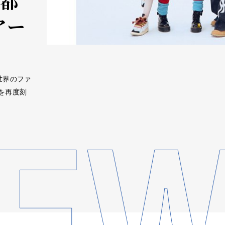
0都
アー
世界のファ
を再度刻