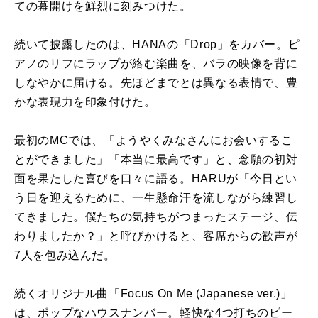
ての幕開けを鮮烈に刻みつけた。
続いて披露したのは、HANAの「Drop」をカバー。ピ
アノのリフにラップが絡む楽曲を、バラの映像を背に
しなやかに届ける。先ほどまでとは異なる表情で、豊
かな表現力を印象付けた。
最初のMCでは、「ようやくみなさんにお会いするこ
とができました」「本当に最高です」と、念願の初対
面を果たした喜びを口々に語る。HARUが「今日とい
う日を迎えるために、一生懸命汗を流しながら練習し
てきました。僕たちの気持ちがつまったステージ、伝
わりましたか？」と呼びかけると、客席からの歓声が
7人を包み込んだ。
続くオリジナル曲「Focus On Me (Japanese ver.)」
は、ポップなハウスナンバー。軽快な4つ打ちのビー