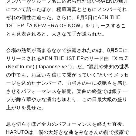
メンバーがグループ名に込められた思いやAENの魅力
について語ったほか、秘蔵写真とともにメンバーそれ
ぞれの個性に迫った。さらに、8月5日にAEN THE
1ST EP『A NEW ERA OF NOW』をリリースするこ
とも発表されると、大きな拍手が送られた。
会場の熱気が高まるなかで披露されたのは、8月5日に
リリースされるAEN THE 1ST EPのリード曲「X to Z
(Next to me) (Japanese ver.)」だ。“混乱や未知の世界
の中でも、お互いを信じて繋がっていく”というメッセ
ージを込めたナンバーで、力強さの中に妖艶さを感じ
させるパフォーマンスを展開。楽曲の終盤では銀テー
プが舞う華やかな演出も加わり、この日最大級の盛り
上がりを見せた。
息を切らすほど全力のパフォーマンスを終えた直後、
HARUTOは「僕の大好きな曲をみなさんの前で披露で