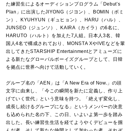
た練習生によるオーディションプログラム「Debut's
Plan」に出演したJIYONG（ジヨン）、BOMIN（ボミ
ン）、KYUHYUN（ギュヒョン）、HARU（ハル）、
JUNSEO（ジュンソ）、KAIRA（カイラ）の6名に、
HARUTO（ハルト）を加えた7人組。日本人3名、韓
国人4名で構成されており、MONSTA XやIVEなどを輩
出してきたSTARSHIP Entertainmentとアミューズに
よる新たなグローバルボーイズグループとして、日韓
を拠点に世界へ向けて活動していく。
グループ名の「AEN」は「A New Era of Now.」の頭
文字に由来し、「今この瞬間を新たに定義し、作り上
げていく世代」という意味を持つ。「絶えず変化し、
成長し続けるグループになる」というメンバーの決意
も込められた名の下、この日、いよいよ第一歩を踏み
出した。長い練習生生活を経てようやくデビューを掴
んだ者、そして新たな仲間として加わった者。それぞ