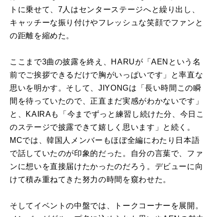
トに乗せて、7人はセンターステージへと繰り出し、
キャッチーな振り付けやフレッシュな笑顔でファンと
の距離を縮めた。
ここまで3曲の披露を終え、HARUが「AENという名
前でご挨拶できるだけで胸がいっぱいです」と率直な
思いを明かす。そして、JIYONGは「長い時間この瞬
間を待っていたので、正直まだ実感がわかないです」
と、KAIRAも「今までずっと練習し続けた分、今日こ
のステージで披露できて嬉しく思います」と続く。
MCでは、韓国人メンバーもほぼ全編にわたり日本語
で話していたのが印象的だった。自分の言葉で、ファ
ンに想いを直接届けたかったのだろう。デビューに向
けて積み重ねてきた努力の時間を窺わせた。
そしてイベントの中盤では、トークコーナーを展開。