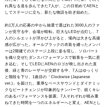
れ異なる道を歩んできた7人が、この日初めてAENと
してステージに立ち、新たな物語を紡ぎ始めた。
約1万人の応募の中から抽選で選ばれた3000人のファ
ンが見守る中、会場が暗転。巨大なLEDが点灯し、7
人のシルエットが浮かび上がると、場内は大きな高揚
感が広がった。オールブラックの衣装を纏ったメンバ
ーは2階建てのステージ上段に姿を現し、ソロパート
を織り交ぜたダンスパフォーマンスで観客を一気に惹
き込む。そしてLEDにAENのロゴが映し出された直
後、緑と青のレーザーが交錯する中、7人はゆっくり
と階段を下り、1曲目の「Clockwise (Japanese
ver.)」を届けた。重厚なベースサウンドとダイナミッ
クなビートチェンジが印象的なナンバーで、鋭くキレ
のあるパフォーマンスを披露。7人それぞれが積み重
ねてきた時間を一つのエネルギーへと変え、AENとし