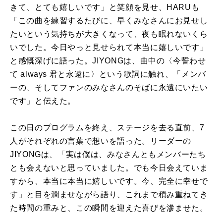
きて、とても嬉しいです」と笑顔を見せ、HARUも
「この曲を練習するたびに、早くみなさんにお見せし
たいという気持ちが大きくなって、夜も眠れないくら
いでした。今日やっと見せられて本当に嬉しいです」
と感慨深げに語った。JIYONGは、曲中の〈今誓わせ
て always 君と永遠に〉という歌詞に触れ、「メンバ
ーの、そしてファンのみなさんのそばに永遠にいたい
です」と伝えた。
この日のプログラムを終え、ステージを去る直前、7
人がそれぞれの言葉で想いを語った。リーダーの
JIYONGは、「実は僕は、みなさんともメンバーたち
とも会えないと思っていました。でも今日会えていま
すから、本当に本当に嬉しいです。今、完全に幸せで
す」と目を潤ませながら語り、これまで積み重ねてき
た時間の重みと、この瞬間を迎えた喜びを滲ませた。