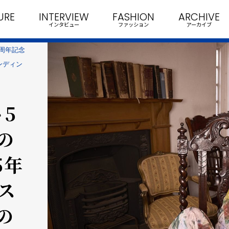
URE
INTERVIEW
FASHION
ARCHIVE
インタビュー
ファッション
アーカイブ
周年記念
タンディン
5
の
5年
でス
の