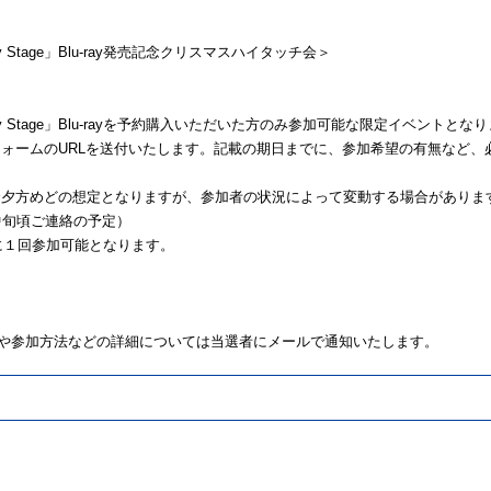
ate My Stage」Blu-ray発売記念クリスマスハイタッチ会＞
orate My Stage」Blu-rayを予約購入いただいた方のみ参加可能な限定イベントとな
ォームのURLを送付いたします。記載の期日までに、参加希望の有無など、
〜夕方めどの想定となりますが、参加者の状況によって変動する場合がありま
中旬頃ご連絡の予定）
チに１回参加可能となります。
や参加方法などの詳細については当選者にメールで通知いたします。