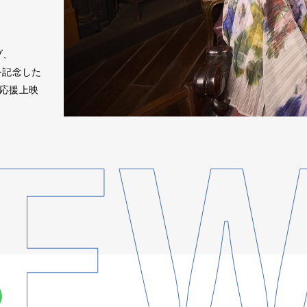
ブ、
発売を記念した
ィング応援上映
。