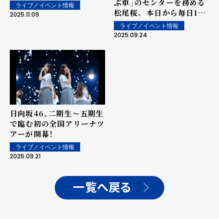
ぶ車」のセンターを務める
ライブ／イベント情報
松尾桜。 本日から毎日1人
2025.11.09
ずつ撮りおろしグラビアを
ライブ／イベント情報
掲載
2025.09.24
日向坂46、二期生〜五期生
で臨む初の全国アリーナツ
アーが開幕！
ライブ／イベント情報
2025.09.21
一覧へ戻る