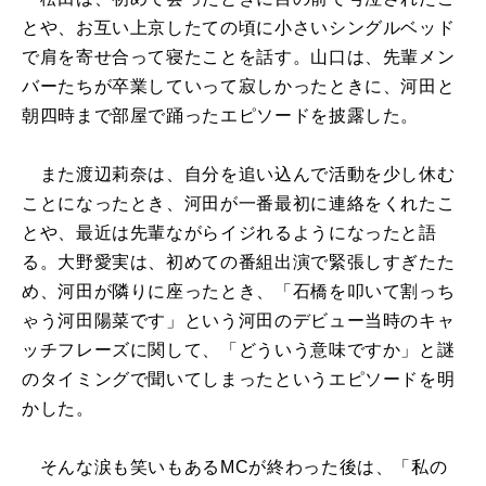
とや、お互い上京したての頃に小さいシングルベッド
で肩を寄せ合って寝たことを話す。山口は、先輩メン
バーたちが卒業していって寂しかったときに、河田と
朝四時まで部屋で踊ったエピソードを披露した。
また渡辺莉奈は、自分を追い込んで活動を少し休む
ことになったとき、河田が一番最初に連絡をくれたこ
とや、最近は先輩ながらイジれるようになったと語
る。大野愛実は、初めての番組出演で緊張しすぎたた
め、河田が隣りに座ったとき、「石橋を叩いて割っち
ゃう河田陽菜です」という河田のデビュー当時のキャ
ッチフレーズに関して、「どういう意味ですか」と謎
のタイミングで聞いてしまったというエピソードを明
かした。
そんな涙も笑いもあるMCが終わった後は、「私の