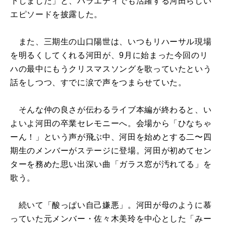
下しました」と、バラエティでも活躍する河田らしい
エピソードを披露した。
また、三期生の山口陽世は、いつもリハーサル現場
を明るくしてくれる河田が、9月に始まった今回のリ
ハの最中にもうクリスマスソングを歌っていたという
話をしつつ、すでに涙で声をつまらせていた。
そんな仲の良さが伝わるライブ本編が終わると、い
よいよ河田の卒業セレモニーへ。会場から「ひなちゃ
ーん！」という声が飛ぶ中、河田を始めとする二〜四
期生のメンバーがステージに登場。河田が初めてセン
ターを務めた思い出深い曲「ガラス窓が汚れてる」を
歌う。
続いて「酸っぱい自己嫌悪」。河田が母のように慕
っていた元メンバー・佐々木美玲を中心とした「みー