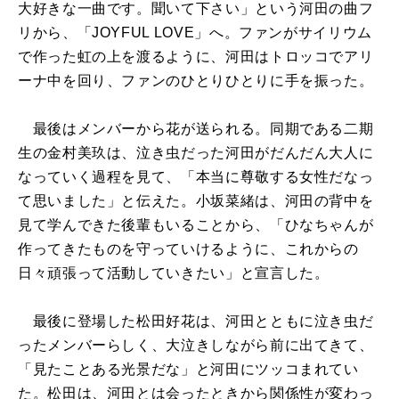
大好きな一曲です。聞いて下さい」という河田の曲フ
リから、「JOYFUL LOVE」へ。ファンがサイリウム
で作った虹の上を渡るように、河田はトロッコでアリ
ーナ中を回り、ファンのひとりひとりに手を振った。
最後はメンバーから花が送られる。同期である二期
生の金村美玖は、泣き虫だった河田がだんだん大人に
なっていく過程を見て、「本当に尊敬する女性だなっ
て思いました」と伝えた。小坂菜緒は、河田の背中を
見て学んできた後輩もいることから、「ひなちゃんが
作ってきたものを守っていけるように、これからの
日々頑張って活動していきたい」と宣言した。
最後に登場した松田好花は、河田とともに泣き虫だ
ったメンバーらしく、大泣きしながら前に出てきて、
「見たことある光景だな」と河田にツッコまれてい
た。松田は、河田とは会ったときから関係性が変わっ