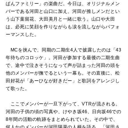
ぱんファミリー」の楽曲だ。今日は、オリジナルメン
バーである河田と山口に加え、河田が推しメンだとい
う山下葉留花、大田美月と一緒に歌う。山口や大田
は、必死に笑顔を作りながらも涙を流しながらパフォ
ーマンスした。
MCを挟んで、同期の二期生4人で披露したのは「43
年待ちのコロッケ」。河田が参加する最後の二期生曲
で、途中で泣きそうになって声が詰まった河田の頭を
他のメンバーが撫でるという一幕も。その直後に、松
田好花が「あーひなが好きだー」と歌詞をアレンジし
て歌った。
ここでメンバーが一旦下がって、VTRが流される。
河田の子供の頃の写真や、けやき坂46、日向坂46での
8年間の活動の軌跡をまとめられていた。その中で、
何人かのメンバーが河田陽菜の人柄を語る。「河田さ