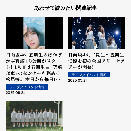
あわせて読みたい関連記事
日向坂46「五期生のぽかぽ
日向坂46、二期生〜五期生
か写真館」の公開がスター
で臨む初の全国アリーナツ
ト！ 1人目は五期生曲「空飛
アーが開幕！
ぶ車」のセンターを務める
ライブ／イベント情報
松尾桜。 本日から毎日1人
2025.09.21
ずつ撮りおろしグラビアを
ライブ／イベント情報
掲載
2025.09.24