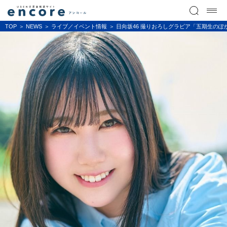
TOP
NEWS
ライブ／イベント情報
日向坂46 撮りおろしグラビア「五期生の