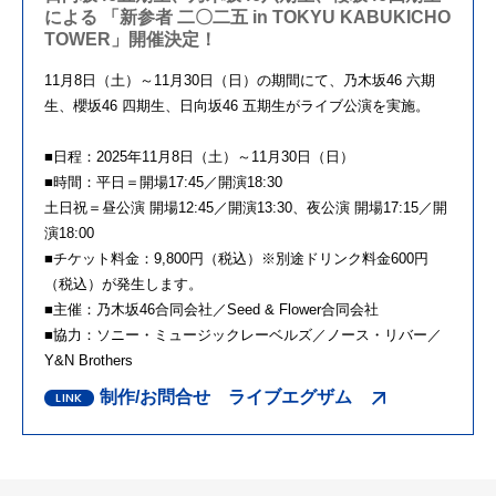
による 「新参者 二〇二五 in TOKYU KABUKICHO
TOWER」開催決定！
11月8日（土）～11月30日（日）の期間にて、乃木坂46 六期
生、櫻坂46 四期生、日向坂46 五期生がライブ公演を実施。
■日程：2025年11月8日（土）～11月30日（日）
■時間：平日＝開場17:45／開演18:30
土日祝＝昼公演 開場12:45／開演13:30、夜公演 開場17:15／開
演18:00
■チケット料金：9,800円（税込）※別途ドリンク料金600円
（税込）が発生します。
■主催：乃木坂46合同会社／Seed & Flower合同会社
■協力：ソニー・ミュージックレーベルズ／ノース・リバー／
Y&N Brothers
制作/お問合せ ライブエグザム