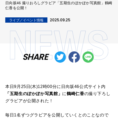
日向坂46 撮りおろしグラビア「五期生のぽかぽか写真館」鶴崎
仁香を公開！
2025.09.25
ライブ／イベント情報
SHARE
本日9月
25
日
(
木
)12
時
00
分に日向坂
46
公式サイト内
「五期生のぽかぽか写真館」
に
鶴崎仁香
の撮り下ろし
グラビアが公開された！
毎日
1
名ずつグラビアを公開していくとのことなので