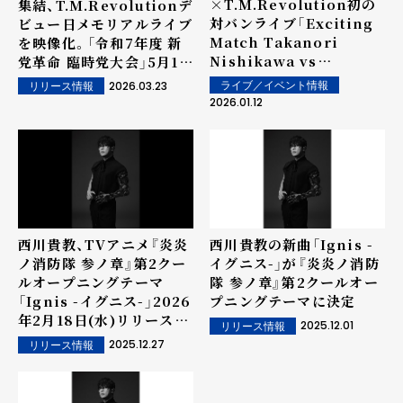
×T.M.Revolution初の
集結、T.M.Revolutionデ
対バンライブ「Exciting
ビュー日メモリアルライブ
Match Takanori
を映像化。「令和7年度 新
Nishikawa vs
党革命 臨時党大会」5月13
T.M.Revolution in
日(水)リリース
2026.03.23
ライブ／イベント情報
リリース情報
Hong Kong」開催
2026.01.12
西川貴教、TVアニメ『炎炎
西川貴教の新曲「Ignis -
ノ消防隊 参ノ章』第2クー
イグニス-」が『炎炎ノ消防
ルオープニングテーマ
隊 参ノ章』第2クールオー
「Ignis -イグニス-」2026
プニングテーマに決定
年2月18日(水)リリース決
2025.12.01
リリース情報
定！
2025.12.27
リリース情報