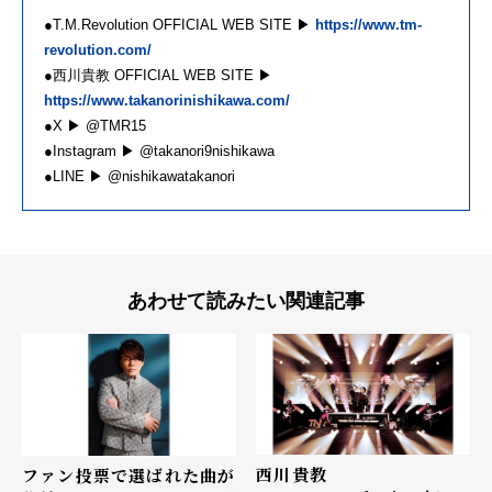
●T.M.Revolution OFFICIAL WEB SITE ▶
https://www.tm-
revolution.com/
●西川貴教 OFFICIAL WEB SITE ▶
https://www.takanorinishikawa.com/
●X ▶ @TMR15
●Instagram ▶ @takanori9nishikawa
●LINE ▶ @nishikawatakanori
あわせて読みたい関連記事
西川貴教
ファン投票で選ばれた曲が