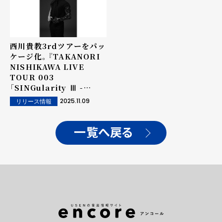
西川貴教3rdツアーをパッ
ケージ化。『TAKANORI
NISHIKAWA LIVE
TOUR 003
「SINGularity Ⅲ -
VOYAGE-」』12月24日
2025.11.09
リリース情報
(水)リリース ＆収録曲よ
り「FREEDOM」ライブ映
像を公開
一覧へ戻る