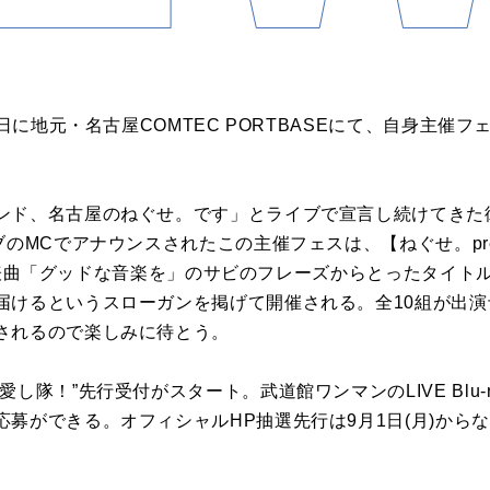
9日に地元・名古屋COMTEC PORTBASEにて、自身主催
ンド、名古屋のねぐせ。です」とライブで宣言し続けてきた
のMCでアナウンスされたこの主催フェスは、【ねぐせ。presen
いう、代表曲「グッドな音楽を」のサビのフレーズからとったタイ
届けるというスローガンを掲げて開催される。全10組が出
されるので楽しみに待とう。
し隊！”先行受付がスタート。武道館ワンマンのLIVE Blu-ra
募ができる。オフィシャルHP抽選先行は9月1日(月)から