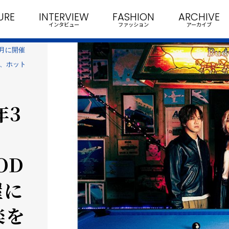
URE
INTERVIEW
FASHION
ARCHIVE
インタビュー
ファッション
アーカイブ
3月に開催
にて、ホット
年3
OOD
屋に
楽を