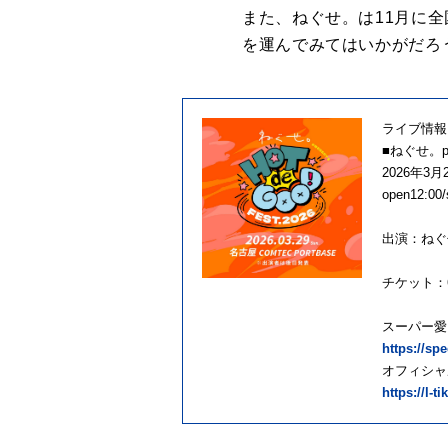
また、ねぐせ。は11月に
を運んでみてはいかがだろ
ライブ情報
■ねぐせ。pre
2026年3
open12:00/
出演：ねぐ
チケット：6
スーパー愛し
https://sp
オフィシャル
https://l-