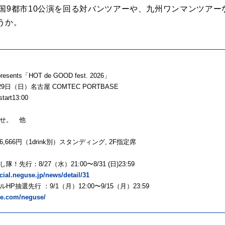
全国9都市10公演を回る対バンツアーや、九州ワンマンツア
うか。
sents「HOT de GOOD fest. 2026」
月29日（日）名古屋 COMTEC PORTBASE
start13:00
せ。 他
,666円（1drink別）スタンディング, 2F指定席
隊！先行：8/27（⽔）21:00〜8/31 (⽇)23:59
ecial.neguse.jp/news/detail/31
HP抽選先行 ：9/1（⽉）12:00〜9/15（⽉）23:59
tike.com/neguse/