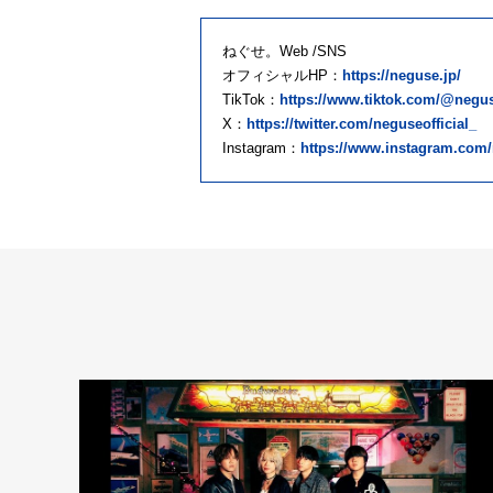
ねぐせ。Web /SNS
オフィシャルHP：
https://neguse.jp/
TikTok：
https://www.tiktok.com/@negus
X：
https://twitter.com/neguseofficial_
Instagram：
https://www.instagram.com/