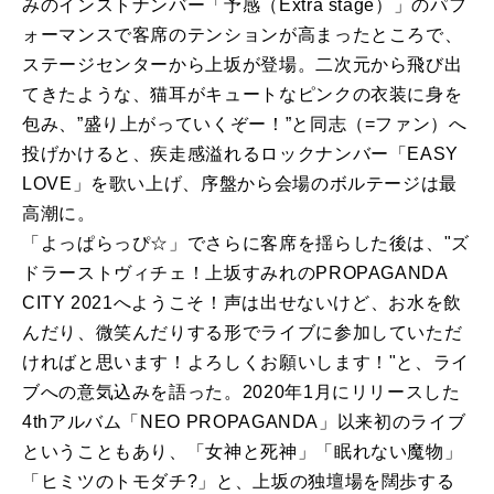
みのインストナンバー「予感（Extra stage）」のパフ
ォーマンスで客席のテンションが高まったところで、
ステージセンターから上坂が登場。二次元から飛び出
てきたような、猫耳がキュートなピンクの衣装に身を
包み、”盛り上がっていくぞー！”と同志（=ファン）へ
投げかけると、疾走感溢れるロックナンバー「EASY
LOVE」を歌い上げ、序盤から会場のボルテージは最
高潮に。
「よっぱらっぴ☆」でさらに客席を揺らした後は、"ズ
ドラーストヴィチェ！上坂すみれのPROPAGANDA
CITY 2021へようこそ！声は出せないけど、お水を飲
んだり、微笑んだりする形でライブに参加していただ
ければと思います！よろしくお願いします！"と、ライ
ブへの意気込みを語った。2020年1月にリリースした
4thアルバム「NEO PROPAGANDA」以来初のライブ
ということもあり、「女神と死神」「眠れない魔物」
「ヒミツのトモダチ?」と、上坂の独壇場を闊歩する