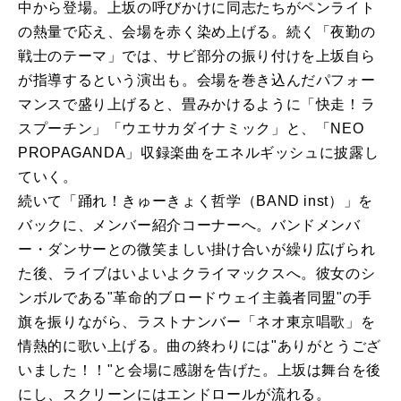
中から登場。上坂の呼びかけに同志たちがペンライト
の熱量で応え、会場を赤く染め上げる。続く「夜勤の
戦士のテーマ」では、サビ部分の振り付けを上坂自ら
が指導するという演出も。会場を巻き込んだパフォー
マンスで盛り上げると、畳みかけるように「快走！ラ
スプーチン」「ウエサカダイナミック」と、「NEO
PROPAGANDA」収録楽曲をエネルギッシュに披露し
ていく。
続いて「踊れ！きゅーきょく哲学（BAND inst）」を
バックに、メンバー紹介コーナーへ。バンドメンバ
ー・ダンサーとの微笑ましい掛け合いが繰り広げられ
た後、ライブはいよいよクライマックスへ。彼女のシ
ンボルである"革命的ブロードウェイ主義者同盟"の手
旗を振りながら、ラストナンバー「ネオ東京唱歌」を
情熱的に歌い上げる。曲の終わりには"ありがとうござ
いました！！"と会場に感謝を告げた。上坂は舞台を後
にし、スクリーンにはエンドロールが流れる。