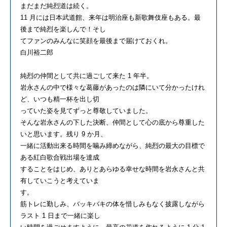
まだまだ純烈道は続く。
11 月には日本武道館、来年は明治座も新歌舞伎座もある。最
後まで純烈を楽しんで！そし
てファンのみんなに笑顔を最後まで届けておくれ。
白川裕二郎
純烈の仲間として共に過ごして来た 1 年半。
岩永さんの中で様々な葛藤があったのは隣にいて分かったけれ
ど、いつも精一杯を出し切
っていた姿を見てずっと尊敬していました。
そんな岩永さんの下した決断、仲間として心の底から尊重した
いと思います。残り 9 か月、
一緒に活動出来る時間を噛み締めながら、純烈の最大の目標で
ある紅白歌合戦出場を達成
することをはじめ、ありとあらゆる幸せな時間を岩永さんと共
有していこうと考えていま
す。
筋トレに勤しみ、バッキバキの体を惜しみもなく披露しながら
ラスト 1 日まで一緒に楽し