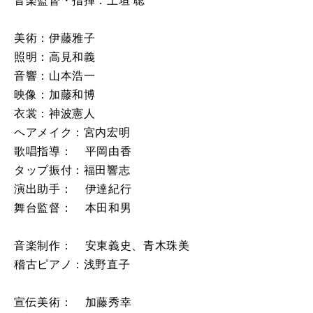
音楽監督・指揮：上垣 聡
美術：伊藤雅子
照明：高見和義
音響：山本浩一
映像：加藤和博
衣裳：神波憲人
ヘアメイク：宮内宏明
歌唱指導： 平岡由香
タップ振付：福田響志
演出助手： 伊達紀行
舞台監督： 本田和男
音楽制作： 安東義史、青木珠美
稽古ピアノ：浅野直子
宣伝美術： 加藤秀幸