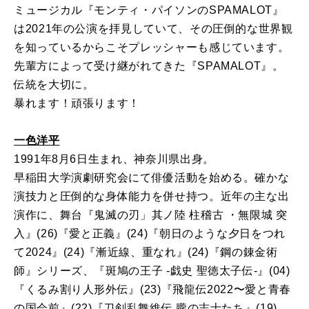
ミュージカル『モンティ・パイソンのSPAMALOT』
は2021年の公演を拝見していて、その圧倒的な世界観
を知っているからこそプレッシャーも感じています。
先輩方によって受け継がれてきた『SPAMALOT』。
伝統を大切に。
暴れます！頑張ります！
一色洋平
1991年8月6日生まれ、神奈川県出身。
早稲田大学演劇研究会にて俳優活動を始める。確かな
演技力と圧倒的な身体能力を併せ持つ。近年の主な出
演作に、舞台『鬼滅の刃」其ノ陸 柱稽古 ・無限城 突
入』(26)『愛と正義』(24)『朝日のような夕日をつれ
て2024』(24)『漸近線、重なれ』(24)『鋼の錬金術
師』シリーズ、『斑鳩の王子 -戯史 聖徳太子伝-』(04)
『くるみ割り人形外伝』(23)『飛龍伝2022〜愛と青春
の国会前』(22)『刀剣乱舞維伝 朧の志士たち』(19)、