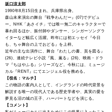
坂口涼太郎
1990年8月15日生まれ、兵庫県出身。
森山未來演出の舞台『戦争わんだー』(07)でデビュ
ー。NHK「あさイチ」では唯一無二のキャラクターで
暴れ回るほか、振付師やダンサー、シンガーソングラ
イターなど幅広く活躍。昨年には初エッセイ『今日
も、ちゃ舞台の上でおどる』を上梓。
近年の主な出演作に、舞台『わたしの書、頁を図る』
(26)、連続テレビ小説『風、薫る』(26)、映画・ドラ
マ『ちはやふる』シリーズなど。今秋には、ミュージ
カル『RENT』にてエンジェル役を務める。
【役名：マルチ】
この物語の案内人として、イングランドの時代背景を
解説する唯一の現代人である歴史学者や、真実の愛を
夢見る沼の城の王子、ハーバートなどを演じる。
【コメント】
私がミュージカルに出るためにこの世界に入ったこと