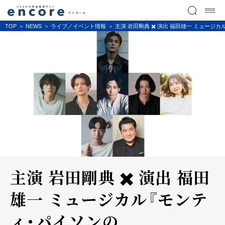
TOP
NEWS
ライブ／イベント情報
主演 岩田剛典 ✖️ 演出 福田雄一 ミュー
主演 岩田剛典 ✖️ 演出 福田
雄一 ミュージカル『モンテ
ィ･パイソンの