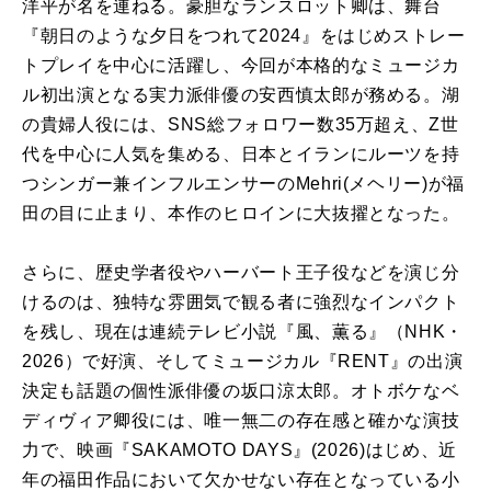
洋平が名を連ねる。豪胆なランスロット卿は、舞台
『朝日のような夕日をつれて2024』をはじめストレー
トプレイを中心に活躍し、今回が本格的なミュージカ
ル初出演となる実力派俳優の安西慎太郎が務める。湖
の貴婦人役には、SNS総フォロワー数35万超え、Z世
代を中心に人気を集める、日本とイランにルーツを持
つシンガー兼インフルエンサーのMehri(メヘリー)が福
田の目に止まり、本作のヒロインに大抜擢となった。
さらに、歴史学者役やハーバート王子役などを演じ分
けるのは、独特な雰囲気で観る者に強烈なインパクト
を残し、現在は連続テレビ小説『風、薫る』（NHK・
2026）で好演、そしてミュージカル『RENT』の出演
決定も話題の個性派俳優の坂口涼太郎。オトボケなベ
ディヴィア卿役には、唯一無二の存在感と確かな演技
力で、映画『SAKAMOTO DAYS』(2026)はじめ、近
年の福田作品において欠かせない存在となっている小