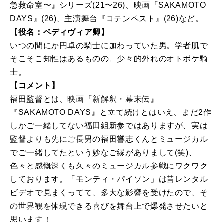
急救命室〜』シリーズ(21〜26)、映画『SAKAMOTO
DAYS』(26)、主演舞台『コテンペスト』(26)など。
【役名：ベディヴィア卿】
いつの間にか円卓の騎士に加わっていた男。学者肌で
そこそこ知性はあるものの、少々的外れのオトボケ騎
士。
【コメント】
福田監督とは、映画『新解釈・幕末伝』
『SAKAMOTO DAYS』と立て続けとはいえ、まだ2作
しかご一緒してない福田組新参ではありますが、実は
監督よりも先にご長男の福田響志くんとミュージカル
でご一緒してたという妙なご縁がありまして(笑)、
色々と感慨深くも久々のミュージカル参戦にワクワク
しております。「モンティ・パイソン」は昔レンタル
ビデオで見まくってて、多大な影響を受けたので、そ
の世界観を体現できる喜びを舞台上で爆発させたいと
思います！