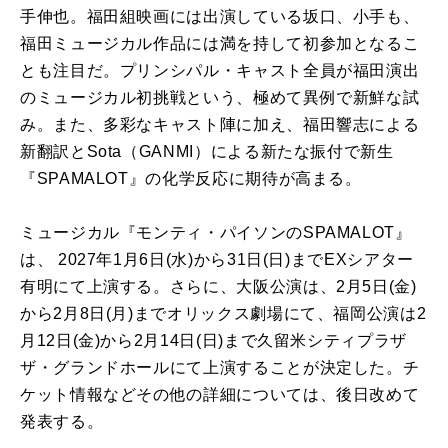
手伸也。福田組映画には出演している坂口、小手も、
福田ミュージカル作品には満を持して初参加となるこ
とも注目だ。プリンシパル・キャスト全員が福田演出
のミュージカル初挑戦という、極めて異例で新鮮な試
み。また、多彩なキャスト陣に加え、福田響志による
新翻訳とSota（GANMI）による新たな振付で新生
『SPAMALOT』の化学反応に期待が高まる。
ミュージカル『モンティ・パイソンのSPAMALOT』
は、 2027年1月6日(水)から31日(日)までEXシアター
有明にて上演する。さらに、大阪公演は、2月5日(金)
から2月8日(月)までオリックス劇場にて、福岡公演は2
月12日(金)から2月14日(日)まで久留米シティプラザ
ザ・グランドホールにて上演することが決定した。チ
ケット情報などその他の詳細については、後日改めて
発表する。