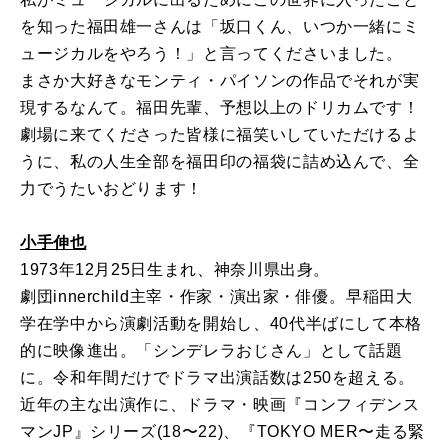
を知った福田雄一さんは「坂口くん、いつか一緒にミ
ュージカルをやろう！」と言ってくださいました。
まさか大好きなモンティ・パイソンの作品でそれが実
現するなんて。福田先輩、予想以上のドリカムです！
劇場に来てくださった皆様に福笑いしていただけるよ
うに、私の人生全部を福田印の福袋に詰め込んで、全
力でうたいおどります！
小手伸也
1973年12月25日生まれ、神奈川県出身。
劇団innerchild主宰・作家・演出家・俳優。早稲田大
学在学中から演劇活動を開始し、40代半ばにして本格
的に映像進出。「シンデレラおじさん」として話題
に。令和年間だけでドラマ出演話数は250を超える。
近年の主な出演作に、ドラマ・映画『コンフィデンス
マンJP』シリーズ(18〜22)、『TOKYO MER〜走る緊