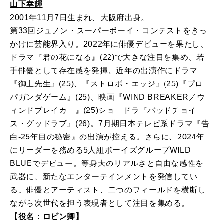
山下幸輝
2001年11月7日生まれ、大阪府出身。
第33回ジュノン・スーパーボーイ・コンテストをきっ
かけに芸能界入り。2022年に俳優デビューを果たし、
ドラマ『君の花になる』(22)で大きな注目を集め、若
手俳優として存在感を発揮。近年の出演作にドラマ
『御上先生』(25)、『ストロボ・エッジ』(25)『プロ
パガンダゲーム』(25)、映画『WIND BREAKER／ウ
ィンドブレイカー』(25)ショードラ『バッドチョイ
ス・グッドラブ』(26)。7月期日本テレビ系ドラマ『告
白-25年目の秘密』の出演が控える。さらに、2024年
にリーダーを務める5人組ボーイズグループWILD
BLUEでデビュー。等身大のリアルさと自由な感性を
武器に、新たなエンターテインメントを発信してい
る。俳優とアーティスト、二つのフィールドを横断し
ながら次世代を担う表現者として注目を集める。
【役名：ロビン卿】