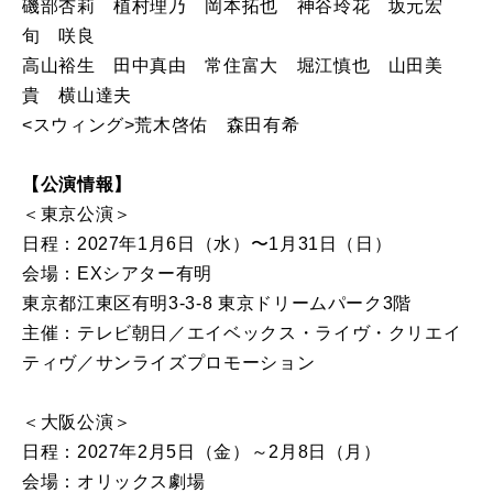
磯部杏莉 植村理乃 岡本拓也 神谷玲花 坂元宏
旬 咲良
高山裕生 田中真由 常住富大 堀江慎也 山田美
貴 横山達夫
<スウィング>荒木啓佑 森田有希
【公演情報】
＜東京公演＞
日程：2027年1⽉6⽇（水）〜1⽉31⽇（日）
会場：EXシアター有明
東京都江東区有明3-3-8 東京ドリームパーク3階
主催：テレビ朝日／エイベックス・ライヴ・クリエイ
ティヴ／サンライズプロモーション
＜大阪公演＞
日程：2027年2月5日（金）～2月8日（月）
会場：オリックス劇場