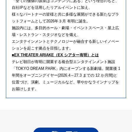
「全ての価値の源泉はコンテンツにある」という理念のもと、
自社IPなどを活用したリアルイベントに加え、
様々なパートナーの皆様と共に多様な展開ができる新たなプラ
ットフォームとして2026年３月 有明に誕生。
施設内には、多目的ホール・劇場・イベントスペース・屋上広
場・レストラン・スタジオなどを備え、
エンタテインメントとテクノロジーが融合する新しいイノベー
ションを起こす拠点を目指します。
■EX THEATER ARIAKE（EX シアター有明）とは
テレビ朝日が有明に開業する複合型エンタテインメント施設
「TOKYO DREAM PARK」内にオープンする新劇場。開業後 1
年間をオープニングイヤー(2026.4～27.3 までの 12 か月間)と
位置づけ、演劇、ミュージカルなど、華やかなラインナップを
お届けします。