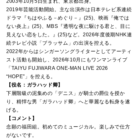
2003年10月5日生まれ、東京都出身。
2019年芸能活動開始。主な出演作は日本テレビ系連続
ドラマ『ちはやふる－めぐり－』(25)、映画『俺では
ない炎上』(25)、MBS『透明な夜に駆ける君と、目に
見えない恋をした。』(25)など。2026年度後期NHK連
続テレビ小説「ブラッサム」の出演を控える。
2022年からはシンガーソングライターとしてアーティ
スト活動も開始し、2026年10月にもワンマンライブ
「TAIYU FUJIWARA ONE-MAN LIVE 2026
“HOPE”」を控える。
【役名：ガラハッド卿】
下層階級の泥集めの「デニス」が騎士の爵位を授か
り、精悍な男「ガラハッド卿」へと華麗なる転身を遂
げる。
【コメント】
念願の福田組。初めてのミュージカル。楽しみで仕方
がないです。