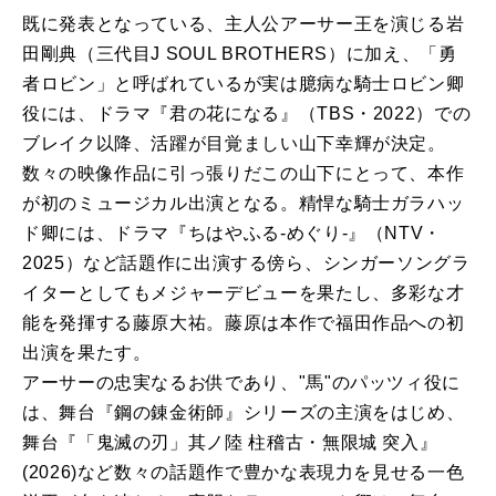
既に発表となっている、主人公アーサー王を演じる岩
田剛典（三代目J SOUL BROTHERS）に加え、「勇
者ロビン」と呼ばれているが実は臆病な騎士ロビン卿
役には、ドラマ『君の花になる』（TBS・2022）での
ブレイク以降、活躍が目覚ましい山下幸輝が決定。
数々の映像作品に引っ張りだこの山下にとって、本作
が初のミュージカル出演となる。精悍な騎士ガラハッ
ド卿には、ドラマ『ちはやふる-めぐり-』（NTV・
2025）など話題作に出演する傍ら、シンガーソングラ
イターとしてもメジャーデビューを果たし、多彩な才
能を発揮する藤原大祐。藤原は本作で福田作品への初
出演を果たす。
アーサーの忠実なるお供であり、"馬"のパッツィ役に
は、舞台『鋼の錬金術師』シリーズの主演をはじめ、
舞台『「鬼滅の刃」其ノ陸 柱稽古・無限城 突入』
(2026)など数々の話題作で豊かな表現力を見せる一色