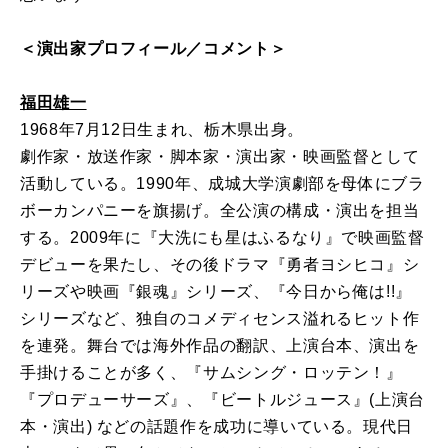
＜演出家プロフィール／コメント＞
福田雄一
1968年7月12日生まれ、栃木県出身。
劇作家・放送作家・脚本家・演出家・映画監督として
活動している。1990年、成城大学演劇部を母体にブラ
ボーカンパニーを旗揚げ。全公演の構成・演出を担当
する。2009年に『大洗にも星はふるなり』で映画監督
デビューを果たし、その後ドラマ『勇者ヨシヒコ』シ
リーズや映画『銀魂』シリーズ、『今日から俺は!!』
シリーズなど、独自のコメディセンス溢れるヒット作
を連発。舞台では海外作品の翻訳、上演台本、演出を
手掛けることが多く、『サムシング・ロッテン！』
『プロデューサーズ』、『ビートルジュース』(上演台
本・演出) などの話題作を成功に導いている。現代日