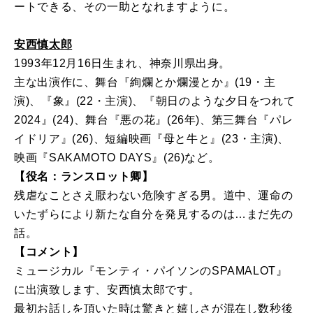
ートできる、その一助となれますように。
安西慎太郎
1993年12月16日生まれ、神奈川県出身。
主な出演作に、舞台『絢爛とか爛漫とか』(19・主
演)、『象』(22・主演)、『朝日のような夕日をつれて
2024』(24)、舞台『悪の花』(26年)、第三舞台『パレ
イドリア』(26)、短編映画『母と牛と』(23・主演)、
映画『SAKAMOTO DAYS』(26)など。
【役名：ランスロット卿】
残虐なことさえ厭わない危険すぎる男。道中、運命の
いたずらにより新たな自分を発見するのは…まだ先の
話。
【コメント】
ミュージカル『モンティ・パイソンのSPAMALOT』
に出演致します、安西慎太郎です。
最初お話しを頂いた時は驚きと嬉しさが混在し数秒後