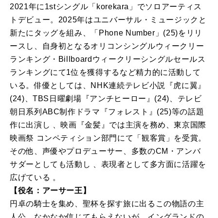
2021年に1stシングル「korekara」でソロアーティス
トデビュー。2025年はユニバーサル・ミュージックと
新たにタッグを組み、「Phone Number」(25)をリリ
ースし、自身初となるオリコンシングルウィークリー
ランキング・Billboardウィークリーシングルセールス
ランキングにて1位を獲得するなど精力的に活動して
いる。俳優としては、NHK連続テレビ小説『虎に翼』
(24)、TBS日曜劇場『アンチヒーロー』(24)、テレビ
朝日系列ABC制作ドラマ『フォレスト』(25)等の話題
作に出演し 、映画『金髪』では主演を務め、東京国際
映画祭 コンペティション部門にて「観客賞」を受賞。
その他、声優やプロデューサー、多数のCM・アンバ
サダーとしても活動し 、表現者として多方面に活躍を
広げている 。
【役名：アーサー王】
円卓の騎士を集め、聖杯を探す旅に出るこの物語の主
人公。なかなか信じてもらえないが、イングランドの