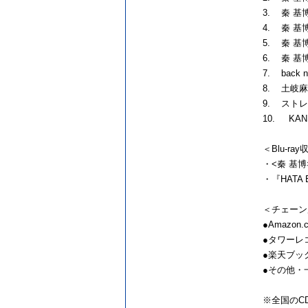
3. 秦 基
4. 秦 
5. 秦 基博
6. 秦 基博
7. back
8. 土岐麻
9. スト
10. KA
＜Blu-r
・<秦 基
・『HATA EX
＜チェーン
●Amazon
●タワーレ
●楽天ブッ
●その他・
※全国のC