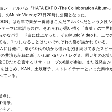
アルバム『HATA EXPO -The Collaboration Alb
のMusic Videoが27日20時に公開となった。
 MOON」は近年で秦が一番聴きこんだアルバムだという女性
」をテーマに歌詞も共作。それぞれが思い描く「青葉」の世界
かなバラード曲に仕上がった。そのMusic Videoも、二
ても、1 つになることはないそれぞれの姿が描かれている。
ムには他に、秦が10代の頃から憧れを抱き続けてきたスピ
の共演も記録に新しいsumikaとハナレグミ、同い年のお
CDだと公言するリサ・ローブの6組が参加。また既発曲からもb
on」をはじめ、KAN、土岐麻子、ストレイテナーといった秦
されている。
起点に、
す情景。
と今と、