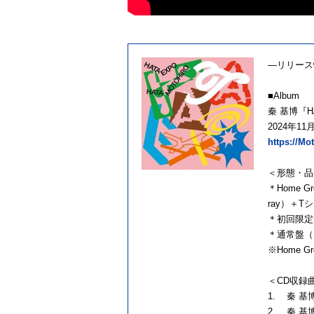
―リリース
■Album
秦 基博『HATA
2024年11
https://M
＜形態・品
＊Home 
ray）＋Tシ
＊初回限定盤
＊通常盤（1C
※Home 
＜CD収録
1. 秦 基
2. 秦 基