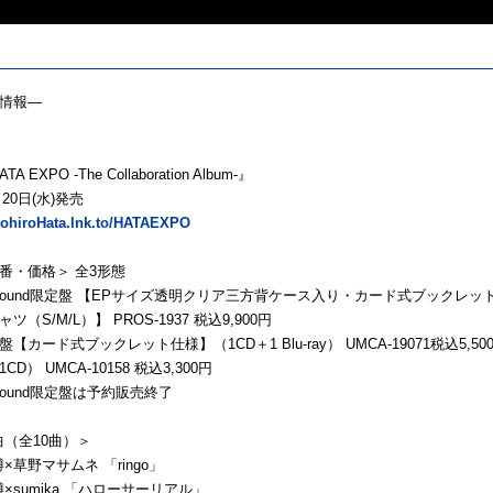
情報―
 EXPO -The Collaboration Album-』
月20日(水)発売
otohiroHata.lnk.to/HATAEXPO
番・価格＞ 全3形態
Ground限定盤 【EPサイズ透明クリア三方背ケース入り・カード式ブックレット
ャツ（S/M/L）】 PROS-1937 税込9,900円
【カード式ブックレット仕様】（1CD＋1 Blu-ray） UMCA-19071税込5,50
D） UMCA-10158 税込3,300円
Ground限定盤は予約販売終了
曲（全10曲）＞
博×草野マサムネ 「ringo」
博×sumika 「ハローサーリアル」