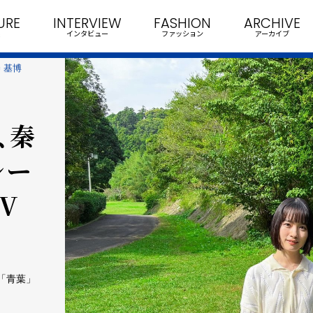
URE
INTERVIEW
FASHION
ARCHIVE
インタビュー
ファッション
アーカイブ
 基博
、秦
レー
V
曲「青葉」