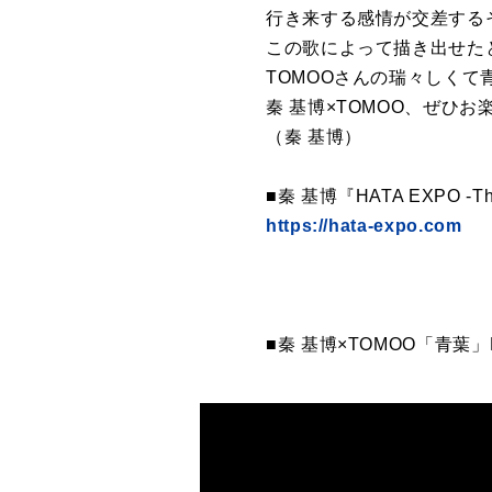
行き来する感情が交差する
この歌によって描き出せた
TOMOOさんの瑞々しく
秦 基博×TOMOO、ぜひ
（秦 基博）
■秦 基博『HATA EXPO -Th
https://hata-expo.com
■秦 基博×TOMOO「青葉」Mu