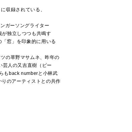
um-』に収録されている、
シンガーソングライター
観が独立しつつも共鳴す
つの「窓」を印象的に用いる
ッツの草野マサムネ、昨年の
笑い芸人の又吉直樹（ピー
ack numberと小林武
ゆかりのアーティストとの共作