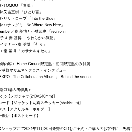
博×TOMOO 「青葉」
基博×又吉直樹 「ひとり言」
×リサ・ローブ 「Into the Blue」
×ハナレグミ「No Where Now Here」
 numberと秦 基博と小林武史 「reunion」
子 & 秦 基博 「やわらかい気配」
レイテナー×秦 基博 「灯り」
N＋秦 基博 「カサナルキセキ」
ay収録内容＞ Home Ground限定盤・初回限定盤のみ付属
博×草野マサムネ> クロス・インタビュー
PO –The Collaboration Album-』 Behind the scenes
別CD購入者特典＞
.co.jp【メガジャケ(240×240mm)】
コード【ジャケット写真ステッカー(55×55mm)】
クス【アクリルキーホルダー】
一般店【ポストカード】
Dショップにて2024年11月20日発売のCDをご予約・ご購入のお客様に、先