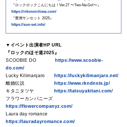
『ロックロックこんにちは！Ver.27 〜Two-Na-Go!〜』
https://rrkonnichiwa.com/
『豊洲サンセット 2025』
https://sun-set.info/
▼イベント出演者HP URL
『ロックのほそ道2025』
SCOOBIE DO
https://www.scoobie-
do.com/
Lucky Kilimanjaro
https://luckykilimanjaro.net/
離婚伝説
https://www.rkndnsts.jp/
キタニタツヤ
https://tatsuyakitani.com/
フラワーカンパニーズ
https://flowercompanyz.com/
Laura day romance
https://lauradayromance.com/