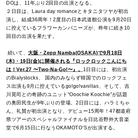
DOは、11年ぶり2回目の出演となる。
２日目は、Laura day romanceとキタニタツヤが初出
演し、結成36周年！2度目の日本武道館公演を9月20日
に控えているフラワーカンパニーズが、昨年に続き10
回目の出演を果たす。
続いて、
大阪・Zepp Namba(OSAKA)で9月18日
(木)・19日(金)に開催される『ロックロックこんにち
は！Ver.27 〜Two-Na-Go!〜』。
1日目には、初出演
のBialystocks、 国内のみならず韓国でのロックフェ
ス出演も9月に控えているgo!go!vanillas、そして、吉
川晃司との奇跡のユニット“Ooochie Koochie”が話題
の奥田民生が9年ぶりの登場。2日目には、ハラミちゃ
ん、礼賛が初出演となり、デビュー15周年！47都道府
県ツアーのスペシャルファイナルを日比谷野外大音楽
堂で6月15日に行なうOKAMOTO’Sが出演する。