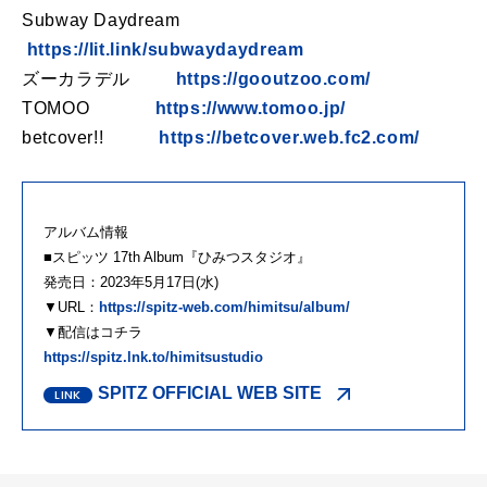
Subway Daydream
https://lit.link/subwaydaydream
ズーカラデル
https://gooutzoo.com/
TOMOO
https://www.tomoo.jp/
betcover!!
https://betcover.web.fc2.com/
アルバム情報
■スピッツ 17th Album『ひみつスタジオ』
発売日：2023年5月17日(水)
▼URL：
https://spitz-web.com/himitsu/album/
▼配信はコチラ
https://spitz.lnk.to/himitsustudio
SPITZ OFFICIAL WEB SITE