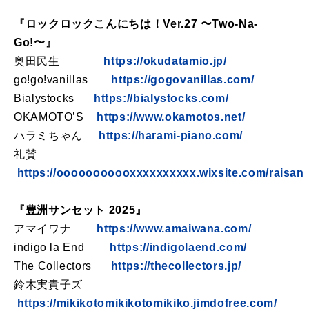
『ロックロックこんにちは！Ver.27 〜Two-Na-
Go!〜』
奥田民生
https://okudatamio.jp/
go!go!vanillas
https://gogovanillas.com/
Bialystocks
https://bialystocks.com/
OKAMOTO’S
https://www.okamotos.net/
ハラミちゃん
https://harami-piano.com/
礼賛
https://ooooooooooxxxxxxxxxx.wixsite.com/raisan
『豊洲サンセット 2025』
アマイワナ
https://www.amaiwana.com/
indigo la End
https://indigolaend.com/
The Collectors
https://thecollectors.jp/
鈴木実貴子ズ
https://mikikotomikikotomikiko.jimdofree.com/