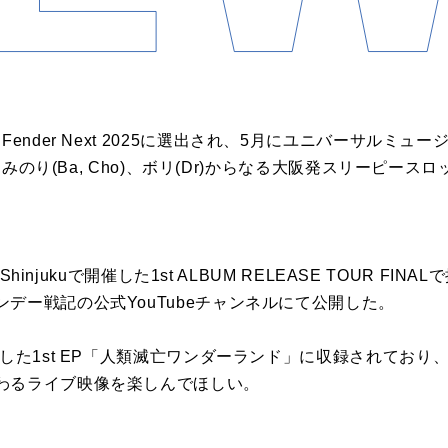
se 2025、Fender Next 2025に選出され、5月にユニバーサ
)、みのり(Ba, Cho)、ボリ(Dr)からなる大阪発スリーピー
 Shinjukuで開催した1st ALBUM RELEASE TOUR F
デー戦記の公式YouTubeチャンネルにて公開した。
スした1st EP「人類滅亡ワンダーランド」に収録されてお
わるライブ映像を楽しんでほしい。