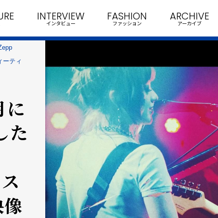
URE
INTERVIEW
FASHION
ARCHIVE
インタビュー
ファッション
アーカイブ
epp
ウィーティ
月に
催した
のス
映像