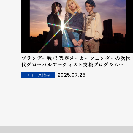
ブランデー戦記 楽器メーカーフェンダーの次世
代グローバルアーティスト支援プログラム
『Fender Next』 2025年度選出アーティスト
2025.07.25
リリース情報
ブランデー戦記が選出決定！