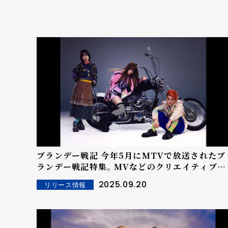
ブランデー戦記 今年5月にMTVで放送されたブ
ランデー戦記特集。MVなどのクリエイティブを
手掛けるナタリー・スカーレットと蓮月の対談を
2025.09.20
リリース情報
MTV JapanのYouTubeチャンネルにて公開！