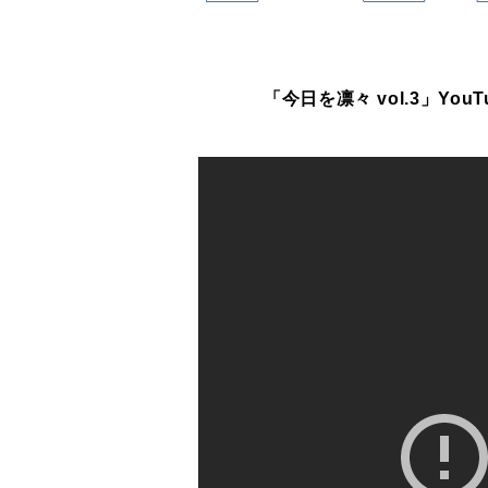
「今日を凛々 vol.3」You