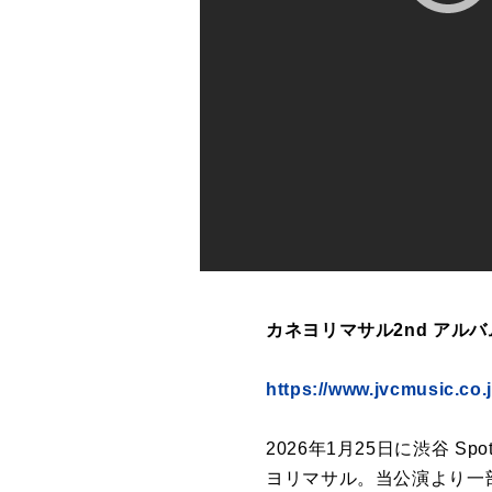
カネヨリマサル2nd アル
https://www.jvcmusic.co.
2026年1月25日に渋谷 Sp
ヨリマサル。当公演より一部