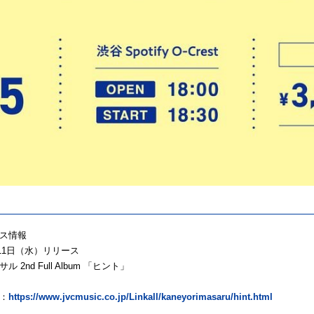
ス情報
月11日（水）リリース
 2nd Full Album 「ヒント」
：
https://www.jvcmusic.co.jp/Linkall/kaneyorimasaru/hint.html