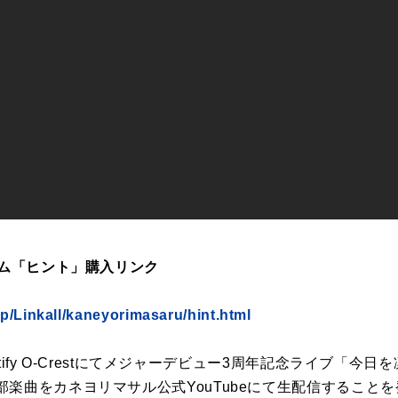
バム「ヒント」購入リンク
jp/Linkall/kaneyorimasaru/hint.html
otify O-Crestにてメジャーデビュー3周年記念ライブ「今日を
楽曲をカネヨリマサル公式YouTubeにて生配信すること