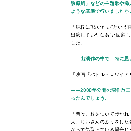
診療所
」などの主題歌や挿
ような基準で行いましたか
「純粋に
“
歌いたい
”
という
出演していたなあ”と回顧
した」
——
出演作の中で、特に思
「映画『バトル・ロワイア
——2000
年公開の深作欣二
ったんでしょう。
「普段、杖をついて歩かれ
人、じいさんのふりをした
なって気取っている場合じ