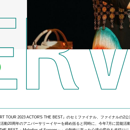
 TOUR 2023 ACTOR'S THE BEST』のセミファイナル、ファイナルの
活動20周年のアニバーサリーイヤーを締め括ると同時に、今年7月に芸能活動
HE BEST ～Melodies of Screens～』の制作に至った心境の変化を