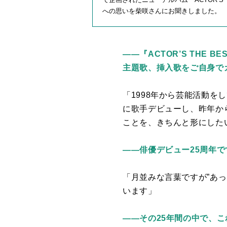
への思いを柴咲さんにお聞きしました。
——『
ACTOR’S THE 
主題歌、挿入歌をご自身で
「1998年から芸能活動を
に歌手デビューし、昨年か
ことを、きちんと形にした
——
俳優デビュー25周年
「月並みな言葉ですが”あ
います」
——
その25年間の中で、