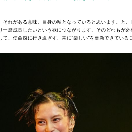
。
、それがある意味、自身の軸となっていると思います。と、
り一層成長したいという欲につながります。そのどれもが必
して、使命感に行き過ぎず、常に
“
楽しい
”
を更新できている