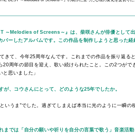
BEST ～Melodies of Screens～』は、柴咲さんが俳優
カバーしたアルバムです。この作品を制作しようと思った経
してきて、今年
25
周年なんです。これまでの作品を振り返る
ら
20
周年の節目を迎え、歌い続けられたこと。この
2
つがで
いと思いました」
ですが、コウさんにとって、どのような25年でしたか。
っというま”でした。過ぎてしまえば本当に光のように一瞬の
これまでは「自分の願いや祈りを自分の言葉で歌う」音楽活