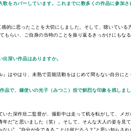
入歌をカバーしています。これまでに数多くの作品に参加さ
。
直感的に思ったことを大切にしました。そして、聴いている方
してもらい、ご自身の当時のことを振り返るきっかけにもな
い出深い作品はありますか。
ル』はやはり、未熟で芸能活動をはじめて間もない自分にと
作品で、鎌使いの光子（みつこ）役で鮮烈な印象を残しま
ていた深作欣二監督が、撮影中は走って机を転がして、メガ
青年だ”と思いました（笑）。そして、そんな大人の姿を見て
ゃない”、”自分が今できることは何だろう？”と思い知らさ