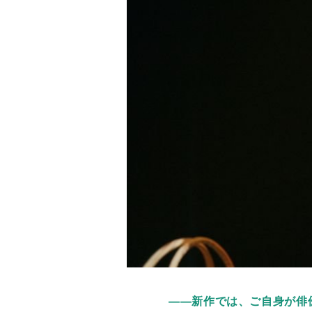
——
新作では、ご自身が俳