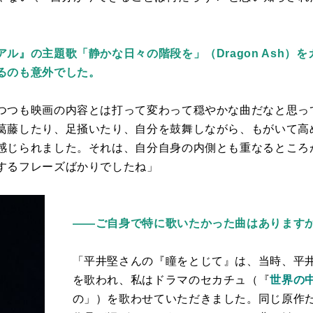
ル』の主題歌「静かな日々の階段を」（Dragon Ash）
るのも意外でした。
つつも映画の内容とは打って変わって穏やかな曲だなと思っ
葛藤したり、足掻いたり、自分を鼓舞しながら、もがいて高
感じられました。それは、自分自身の内側とも重なるところ
するフレーズばかりでしたね」
——
ご自身で特に歌いたかった曲はあります
「平井堅さんの『瞳をとじて』は、当時、平
を歌われ、私は
ドラマのセカチュ（『
世界の
の」）を歌わせていただきました。同じ原作