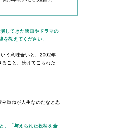
として出演してきた映画やドラマの
緯を教えてください。
という意味合いと、
2002
年
きること、続けてこられた
積み重ねが人生なのだなと思
動と、「与えられた役柄を全