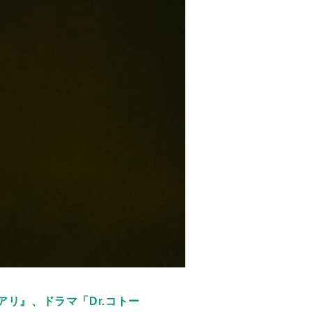
アリ
』、ドラマ「
Dr.
コトー