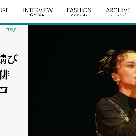
URE
INTERVIEW
FASHION
ARCHIVE
インタビュー
ファッション
アーカイブ
――"錆び
"錆び
俳
コ