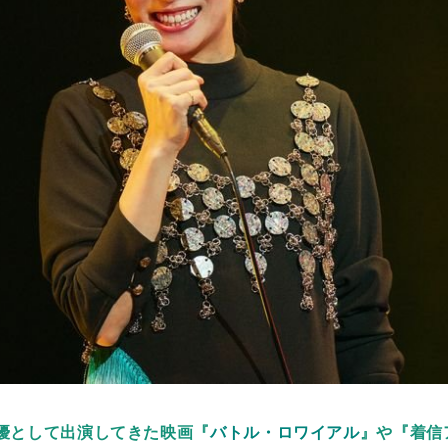
優として出演してきた映画『
バトル・ロワイアル
』や『
着信