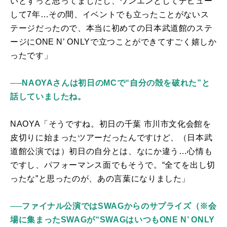
いとずっと思ってましたし、ワンエンとしてデビュー
して
7
年…その間、イベントでも立ったことがないス
テージだったので、本当に初めての日本武道館のステ
ージに
ONE N
’
ONLY
で立つことができてすごく嬉しか
ったです」
──NAOYAさんは初日のMCで“自分の殻を破れた”と
話していましたね。
NAOYA「そうですね。初日の千葉 市川市文化会館を
皮切りに始まったツアーだったんですけど、（日本武
道館公演では）初日の自分とは、なにか違う…心情も
ですし、パフォーマンス面でもそうで。“全てを出し切
ったな”と思ったのが、あの言葉になりました」
──ファイナル公演ではSWAGからのサプライズ（※会
場に集まったSWAGが“SWAGはいつもONE N’ ONLY