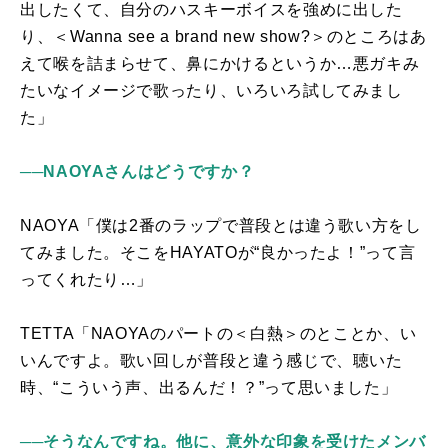
出したくて、自分のハスキーボイスを強めに出した
り、＜
Wanna see a brand new show?
＞のところはあ
えて喉を詰まらせて、鼻にかけるというか…悪ガキみ
たいなイメージで歌ったり、いろいろ試してみまし
た」
──NAOYAさんはどうですか？
NAOYA「僕は
2
番のラップで普段とは違う歌い方をし
てみました。そこを
HAYATO
が“良かったよ！”って言
ってくれたり…」
TETTA「
NAOYA
のパートの＜白熱＞のとことか、い
いんですよ。歌い回しが普段と違う感じで、聴いた
時、“こういう声、出るんだ！？”って思いました」
──そうなんですね。他に、意外な印象を受けたメンバ