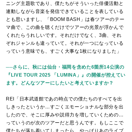
ニング主題歌であり、僕たちがそういった俳優活動と
連動しながら音楽を発信できていることを表している
とも思いますし、「
BOOM BASH
」は春ツアーのテー
マ曲で、この曲を聴くだけでツアーの光景が浮かんで
くれたらうれしいです。それだけでなく、
3
曲、それ
ぞれジャンルも違っていて。それが一つになっている
っていう意味でも、すごく大事な
1
枚になりました」
──
さらに、秋には仙台・福岡を含めた6箇所14公演の
『LIVE TOUR 2025 「LUMINA」』の開催が控えてい
ます。どんなツアーにしたいと考えていますか？
REI「日本武道館であの時点での僕たちのすべてを出
しきったというか…すごくエモーショナルな部分を出
したので、そこに厚みや説得力を増していくための…
っていうのが次のツアーだと思うんです。もしここで
僕たちが落ち着いてしまったら、やっぱりあのライブ