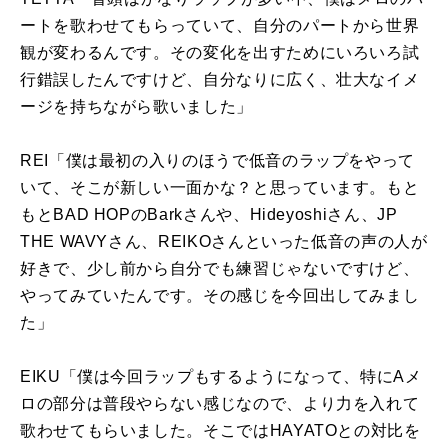
ートを歌わせてもらっていて、自分のパートから世界
観が変わるんです。その変化を出すためにいろいろ試
行錯誤したんですけど、自分なりに広く、壮大なイメ
ージを持ちながら歌いました」
REI「僕は最初の入りのほうで低音のラップをやって
いて、そこが新しい一面かな？と思っています。もと
もと
BAD HOP
の
Bark
さんや、
Hideyoshi
さん、
JP
THE WAVY
さん、
REIKO
さんといった低音の声の人が
好きで、少し前から自分でも練習じゃないですけど、
やってみていたんです。その感じを今回出してみまし
た」
EIKU「僕は今回ラップもするようになって、特に
A
メ
ロの部分は普段やらない感じなので、より力を入れて
歌わせてもらいました。そこでは
HAYATO
との対比を