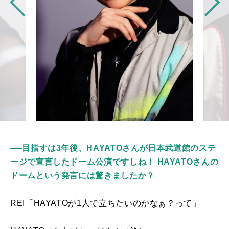
──
目指すは3年後、HAYATOさんが日本武道館のステ
ージで宣言したドーム公演ですしね！ HAYATOさんの
ドームという発言には驚きましたか？
REI「
HAYATO
が
1
人で立ちたいのかなぁ？って」