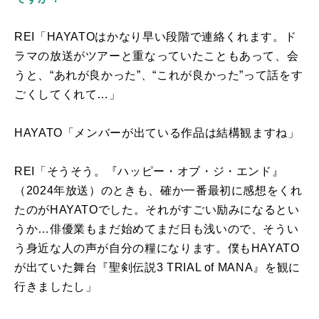
REI「
HAYATO
はかなり早い段階で連絡くれます。ド
ラマの放送がツアーと重なっていたこともあって、会
うと、“あれが良かった”、“これが良かった”って話をす
ごくしてくれて…」
HAYATO「メンバーが出ている作品は結構観ますね」
REI「そうそう。『ハッピー・オブ・ジ・エンド』
（
2024
年放送）のときも、確か一番最初に感想をくれ
たのが
HAYATO
でした。それがすごい励みになるとい
うか…俳優業もまだ始めてまだ日も浅いので、そうい
う身近な人の声が自分の糧になります。僕も
HAYATO
が出ていた舞台『聖剣伝説
3 TRIAL of MANA
』を観に
行きましたし」