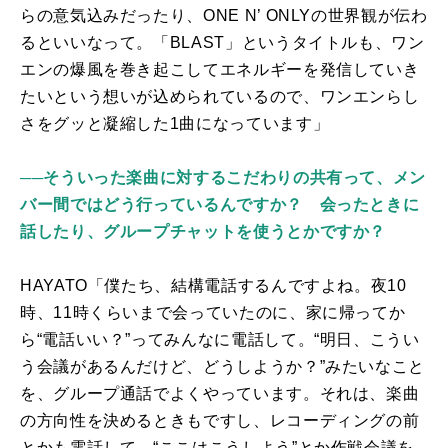
らの意気込みだったり、
ONE N
’
ONLY
の世界観が伝わ
るといいなって。「
BLAST
」というタイトルも、ワン
エンの爆風を巻き起こしてエネルギーを発信していき
たいという想いが込められているので、ワンエンらし
さをグッと凝縮した
1
曲になっています」
──そういった楽曲に対するこだわりの共有って、メン
バー間ではどう行っているんですか？ 会ったときに
話したり、グループチャットを使うとかですか？
HAYATO「僕たち、結構電話するんですよね。夜
10
時、
11
時くらいまで会っていたのに、家に帰ってか
ら“電話いい？”ってみんなに電話して。“明日、こうい
う会議があるんだけど、どうしようか？”みたいなこと
を、グループ通話でよくやっています。それは、楽曲
の方向性を決めるときもですし、レコーディングの前
とかも電話して、“ここはこうしよう”とか作戦会議を