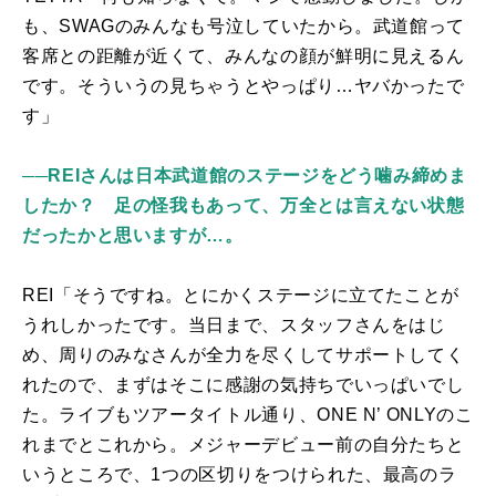
も、
SWAG
のみんなも号泣していたから。武道館って
客席との距離が近くて、みんなの顔が鮮明に見えるん
です。そういうの見ちゃうとやっぱり…ヤバかったで
す」
──REIさんは日本武道館のステージをどう噛み締めま
したか？ 足の怪我もあって、万全とは言えない状態
だったかと思いますが…。
REI「そうですね。とにかくステージに立てたことが
うれしかったです。当日まで、スタッフさんをはじ
め、周りのみなさんが全力を尽くしてサポートしてく
れたので、まずはそこに感謝の気持ちでいっぱいでし
た。ライブもツアータイトル通り、
ONE N
’
ONLY
のこ
れまでとこれから。メジャーデビュー前の自分たちと
いうところで、
1
つの区切りをつけられた、最高のラ