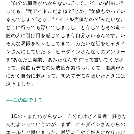
「“自分の職業がわからない…”って。どこの界隈に行
っても、“元アイドルだよね？”とか、“女優もやってい
るんでしょ？”とか、“アイドル声優なの？”みたいな。
どこに行っても浮いてしまうし、どうしてもその道一
筋の人に引け目を感じてしまう自分がいるんです。い
ろんな界隈を転々としてきて…みたいな話をヒャダイ
ンさんにしていたら、ヒャダインさんなりのアンサー
を“あなたは職業、あみたなんです”って書いてくださ
って。楽曲もデモの完成度が素晴らしくて。歌詞がと
にかく自分に刺さって、初めてデモを聴いたときには
泣きました」
──この曲で！？
「
1C
の＜まだわからない 自分だけど／最近 好きな
んだよ＞っていうのが、まず、ヒャダインさんからの
エールだと思いました。最近ようやく好きになりかけ