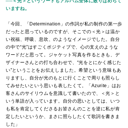
──＜光＞というワードもアルバム全体に散りばめらて
いますね。
「今回、「
Determination
」の作詞が私の制作の第一歩
だったと思っているのですが、そこでの＜光＞は温か
い祝福、呼吸、息吹、のようなイメージでした。自分
の中で“光”はすごくポジティブで、心の支えのような
ワードだと思って。ジャケット写真を作るときも、デ
ザイナーさんとの打ち合わせで、“光をとにかく感じた
い”ということをお伝えしました。希望という意味もあ
りますし、自分が光のもとに行くことで周りも照らし
てみせたいという思いも表したくて。「
Azurite
」はお
客さんのサイリウムを意識して書いたので、＜光＞と
いう単語が入っています。自分の思いとしては、いつ
も私を肯定してくださるお皆さんのことを逆に私が肯
定したいというか、まさに照らしたくて歌詞を書きま
した」