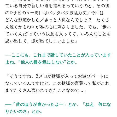
ている自分で新しい道を進めるっていうのと、その後
の
D
サビの＜一周目はバッタバタ波乱万丈／今回は
どんな獣道かしら／きっと大変なんでしょ？ たくさ
ん泣くかもね＞が私の心に刺さりました。でも、“歩い
ていくんだ”っていう決意も入ってて、いろんなことを
思い出して、涙が出てしまいました」
──ここにも、これまで話していたことが入っています
よね。“他人の目を気にしない”とか。
「そうですね。
B
メロが括弧が入ってお遊びパートに
なっているんですけど、この括弧の言葉って私がこれ
までたくさん言われてきたことなので…」
──「昔のほうが良かったよー」とか、「ねえ 何にな
りたいのさ」とか。