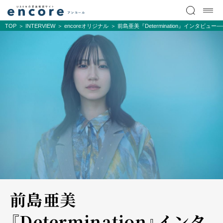
TOP
INTERVIEW
encoreオリジナル
前島亜美『Determination』インタビュー―
前島亜美
『Determination』インタ