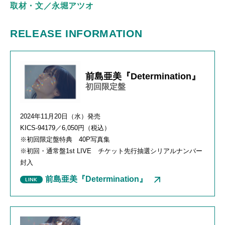
取材・文／永堀アツオ
RELEASE INFORMATION
前島亜美『Determination』
初回限定盤
2024年
11
月
20
日（水）発売
KICS-94179
／
6,050
円（税込）
※初回限定盤特典
40P
写真集
※初回・通常盤
1st LIVE
チケット先行抽選シリアルナンバー
封入
前島亜美『Determination』