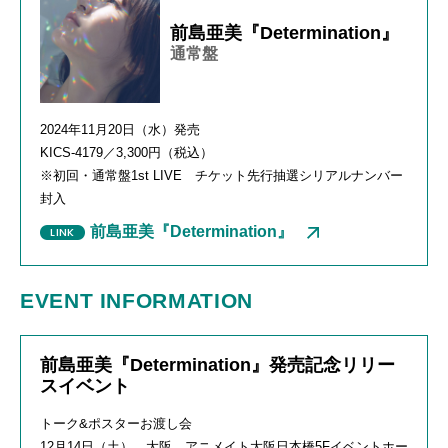
前島亜美『Determination』
通常盤
2024年
11
月
20
日（水）発売
KICS-4179／3,300円（税込）
※初回・通常盤
1st LIVE
チケット先行抽選シリアルナンバー
封入
前島亜美『Determination』
EVENT INFORMATION
前島亜美『Determination』発売記念リリー
スイベント
トーク
&
ポスターお渡し会
12月
14
日（土） 大阪 アニメイト大阪日本橋
5F
イベントホー