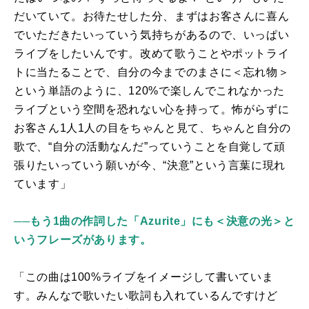
だいていて。お待たせした分、まずはお客さんに喜ん
でいただきたいっていう気持ちがあるので、いっぱい
ライブをしたいんです。改めて歌うことやポットライ
トに当たることで、自分の今までのまさに＜忘れ物＞
という単語のように、
120%
で楽しんでこれなかった
ライブという空間を恐れない心を持って。怖がらずに
お客さん
1
人
1
人の目をちゃんと見て、ちゃんと自分の
歌で、“自分の活動なんだ”っていうことを自覚して頑
張りたいっていう願いが今、“決意”という言葉に現れ
ています」
──もう1曲の作詞した「Azurite」にも＜決意の光＞と
いうフレーズがあります。
「この曲は
100%
ライブをイメージして書いていま
す。みんなで歌いたい歌詞も入れているんですけど