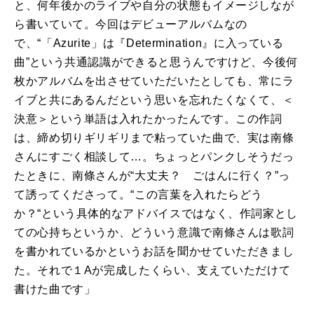
と、何年後かのライブや自分の状態もイメージしなが
ら書いていて。今回はデビューアルバムなの
で、“「
Azurite
」は『
Determination
』に入っている
曲”という共通認識ができると思うんですけど、今後何
枚かアルバムを出させていただいたとしても、常にラ
イブと共にあるんだという思いを忘れたくなくて、＜
決意＞という単語は入れたかったんです。この作詞
は、締め切りギリギリまで粘っていた曲で、実は南條
さんにすごく相談して…。ちょっとパンクしそうだっ
たときに、南條さんが“大丈夫？ ごはんに行く？”っ
て誘ってくださって。“この言葉を入れたらどう
か？“という具体的なアドバイスではなく、作詞家とし
ての心持ちというか、どういう意識で南條さんは歌詞
を書かれているかというお話を聞かせていただきまし
た。それで１
A
が完成したくらい、支えていただけて
書けた曲です」