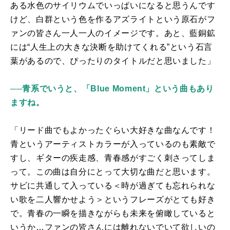
ある水色のサイリウムでいっぱいになると思うんです
けど、白群という色を作るアズライトという原石がフ
ァンの皆さん一人一人のイメージです。あと、藍銅鉱
には“人生上の大きな決断を助けてくれる”という石言
葉があるので、ぴったりのタイトルだと思いました」
──青系でいうと、「Blue Moment」という曲もあり
ますね。
「リード曲でもよかったぐらい大好きな曲なんです！
青というアーティストカラーが入っているのも素敵で
すし、ギターの疾走感、青春感がすごく刺さってしま
って。この曲は自分にとって大切な曲だと思います。
サビに共通して入っている＜時が過ぎても忘れられな
い歌を二人響かせよう＞というフレーズがとても好き
で。青春の一瞬を描きながらも未来を俯瞰していると
いうか…ファンの皆さんには離れないでいて欲しいの