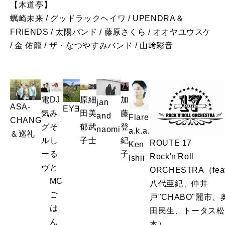
【木道亭】
蠣崎未来 / グッドラックヘイワ / UPENDRA＆
FRIENDS / 太陽バンド / 藤原さくら / オオヤユウスケ
/ 金 佑龍 / ザ・なつやすみバンド / 山﨑彩音
電
DJ
原
細
加
jan
ASA-
EY∃
気
み
田
美
藤
and
Flare
CHANG
グ
そ
郁
武
登
naomi
a.k.a.
＆巡礼
ル
し
子
士
紀
ROUTE 17
Ken
ー
る
子
Rock'n'Roll
Ishii
ヴ
と
ORCHESTRA（feat
MC
八代亜紀、仲井
ご
戸"CHABO"麗市、
は
田民生、トータス松
ん
本）