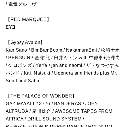
/ 電気グルーヴ
【RED MARQUEE】
EY∃
【Gypsy Avalon】
Kan Sano / BimBamBoom / NakamuraEmi / 松崎ナオ
/ PENGUIN / 金 佑龍 / 臼井ミトン with 中條卓+沼澤尚
/ ケロポンズ / YeYe / jan and naomi / ザ・なつやすみ
バンド / Kai, Natsuki / Upendra and friends plus Mr.
Sunil and Sabin
【THE PALACE OF WONDER】
GAZ MAYALL / 3776 / BANDERAS / JOEY
ALTRUDA / 尾川雄介 / AWESOME TAPES FROM
AFRICA / DRILL SOUND SYSTEM /
REGGAELATION INDEPENDANCE / ROLANDO