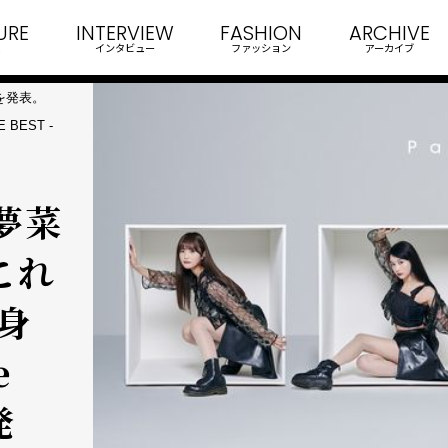
URE
INTERVIEW
FASHION
ARCHIVE
インタビュー
ファッション
アーカイブ
退を発表。
BEST -
田夢菜
これ
身
e
発