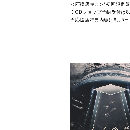
＜応援店特典＞*初回限定
※CDショップ予約受付は
※応援店特典内容は8月5