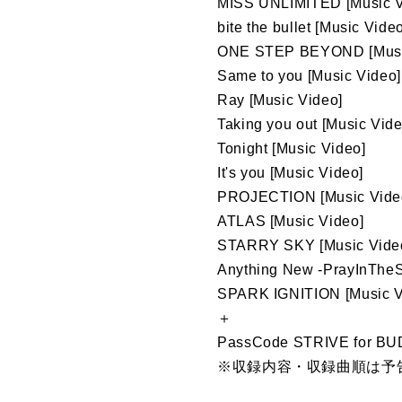
MISS UNLIMITED [Music V
bite the bullet [Music Vide
ONE STEP BEYOND [Musi
Same to you [Music Video]
Ray [Music Video]
Taking you out [Music Vide
Tonight [Music Video]
It's you [Music Video]
PROJECTION [Music Vide
ATLAS [Music Video]
STARRY SKY [Music Vide
Anything New -PrayInTheSk
SPARK IGNITION [Music V
＋
PassCode STRIVE fo
※収録内容・収録曲順は予