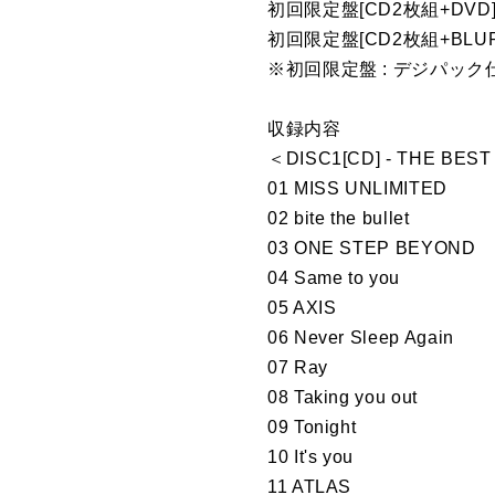
初回限定盤[CD2枚組+DVD] 
初回限定盤[CD2枚組+BLURA
※初回限定盤 : デジパック仕
収録内容
＜DISC1[CD] - THE BES
01 MISS UNLIMITED
02 bite the bullet
03 ONE STEP BEYOND
04 Same to you
05 AXIS
06 Never Sleep Again
07 Ray
08 Taking you out
09 Tonight
10 It's you
11 ATLAS