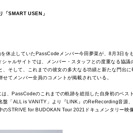
「SMART USEN」
を休止していたPassCodeメンバー今田夢菜が、8月3日を
オフィシャルサイトでは、メンバー・スタッフとの度重なる協
と、そして、これまでの彼女の多大なる功績と新たな門出に敬
併せてメンバー全員のコメントが掲載されている。
には、PassCodeのこれまでの軌跡を総括した自身初のベ
ALL is VANITY」より『LINK』のReRecording
TRIVE for BUDOKAN Tour 2021ドキュメンタ