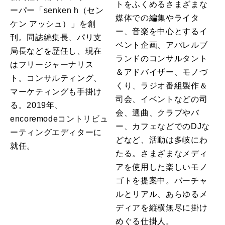
トをふくめるさまざまな
ーパー「senken h（セン
媒体での編集やライタ
ケン アッシュ）」を創
ー、音楽を中心とするイ
刊。同誌編集長、パリ支
ベント企画、アパレルブ
局長などを歴任し、現在
ランドのコンサルタント
はフリージャーナリス
＆アドバイザー、モノづ
ト。コンサルティング、
くり、ラジオ番組製作＆
マーケティングも手掛け
司会、イベントなどの司
る。2019年、
会、選曲、クラブやバ
encoremodeコントリビュ
ー、カフェなどでのDJな
ーティングエディターに
どなど、活動は多岐にわ
就任。
たる。さまざまなメディ
アを使用した楽しいモノ
ゴトを提案中。バーチャ
ルとリアル、あらゆるメ
ディアを縦横無尽に掛け
めぐる仕掛人。