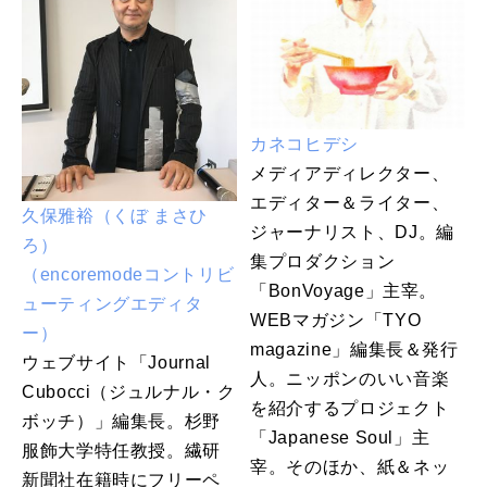
カネコヒデシ
メディアディレクター、
エディター＆ライター、
久保雅裕（くぼ まさひ
ジャーナリスト、DJ。編
ろ）
集プロダクション
（encoremodeコントリビ
「BonVoyage」主宰。
ューティングエディタ
WEBマガジン「TYO
ー）
magazine」編集長＆発行
ウェブサイト「Journal
人。ニッポンのいい音楽
Cubocci（ジュルナル・ク
を紹介するプロジェクト
ボッチ）」編集長。杉野
「Japanese Soul」主
服飾大学特任教授。繊研
宰。そのほか、紙＆ネッ
新聞社在籍時にフリーペ