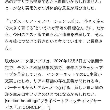
系のアプリでも提案できたら面白いかもしれません」
と、かなり実用的かつ具体的な意見が飛び出した。
「アダストリア・イノベーションラボは、"小さく産ん
で大きく育てる"というのが部署の目標なんです。だか
ら、今回のテスト版で得られた情報を検証して、それ
を今後につなげて行きたいと考えています」と長島さ
ん。
現状のベータ版アプリは、2020年12月6日まで展開予
定で、テストの検証結果次第で、来年のブラッシュア
ップを予定している。 インターネットでのEC事業が
充実しはじめ、リアル店舗の存在意義が問われる今。
バーチャルからリアルへとつなげる、新しい買い物の
形を生み出すフックのひとつになるかもしれない。
[section heading="プライベートフィッティングサー
ビス「.st CONCEPT」"]