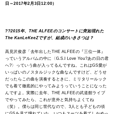
日～2017年2月3日12:00）
??2015年、THE ALFEEのコンサートに突如現れた
The KanLeKeeZですが、結成のいきさつは？
高見沢俊彦「去年出したTHE ALFEEの『三位一体』
っていうアルバムの中に〈G.S.I Love You?あの日の君
へ?〉っていう曲が入ってるんですね。これはGS愛が
いっぱいのノスタルジックな曲なんですけど、どうせ
だったらこの曲を演奏するときに、ミリタリールック
でも着て徹底的にやってみようっていうことになった
んですよ。実際に去年、THE ALFEEの武道館ライブ
でやってみたら、これが意外と気持ちよくてね
（笑）。僕らは同じ世代なので、3人とも子どもの頃
にGSを見て憧れていた。いつもスーツを着てしかめっ