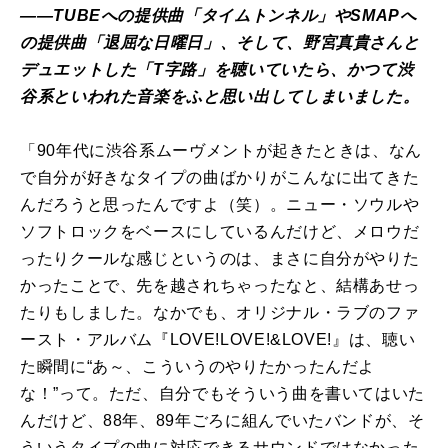
――TUBEへの提供曲「タイムトンネル」やSMAPへ
の提供曲「退屈な日曜日」、そして、野宮真貴さんと
デュエットした「T字路」を聴いていたら、かつて渋
谷系といわれた音楽をふと思い出してしまいました。
「90年代に渋谷系ムーヴメントが起きたときは、なん
で自分が好きなタイプの曲ばかりがこんなに出てきた
んだろうと思ったんですよ（笑）。ニュー・ソウルや
ソフトロックをベースにしているんだけど、メロウだ
ったりクールな感じというのは、まさに自分がやりた
かったことで、先を越されちゃったなと、結構あせっ
たりもしました。なかでも、オリジナル・ラブのファ
ースト・アルバム『LOVE!LOVE!&LOVE!』は、聴い
た瞬間に“あ～、こういうのやりたかったんだよ
な！”って。ただ、自分でもそういう曲を書いてはいた
んだけど、88年、89年ごろに組んでいたバンドが、そ
ういうタイプの曲に対応できるサウンドではなかった