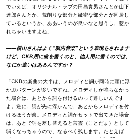
でいえば、オリジナル・ラブの田島貴男さんとか山下
達郎さんとか、荒削りな部分と緻密な部分とが同居し
ているというか、ああいうのが良いなと思うし、惹か
れちゃいますよね」
――横山さんはよく“脳内音楽”という表現をされます
けど、CKB用に曲を書くのと、他人用に書くのでは、
なにか違いはあるんですか？
「CKBの楽曲の大半は、メロディと詞が同時に頭に浮
かぶパターンが多いですね。メロディしか鳴らなかっ
た場合は、あとから詞を付けるのって難しいんです
よ。逆に、詞が先に浮かんで、あとからメロディを付
けるほうが楽。メロディと詞がセットで出てきた場合
は、あとで詞を差し替えると言霊（ことだま）として
弱くなっちゃうので、なるべく残します。たとえば