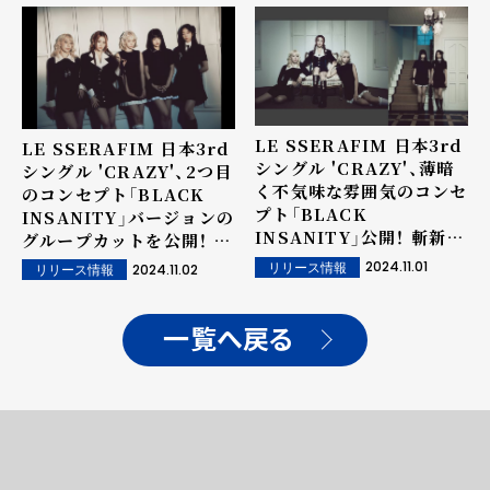
LE SSERAFIM 日本3rd
LE SSERAFIM 日本3rd
シングル 'CRAZY'、薄暗
シングル 'CRAZY'、2つ目
く不気味な雰囲気のコンセ
のコンセプト「BLACK
プト「BLACK
INSANITY」バージョンの
INSANITY」公開！ 斬新な
グループカットを公開！ 日
コンセプトと、メンバーた
本音盤の発売を控え、原曲
2024.11.01
2024.11.02
リリース情報
リリース情報
ちのクールで美しいビジュ
「CRAZY」がSpotify1億
アルが話題！
ストリーミング突破！
一覧へ戻る