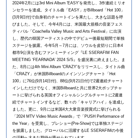
2024年2月には3rd Mini Album 'EASY'を発売し、3作連続ミリオ
ンセラーを達成。タイトル曲「EASY」がBillboard「Hot 100」
(3月9日付)で自身初のチャートインを果たし、大きな話題を呼
びました。そして、今年4月には、米国最大規模の音楽フェス
ティバル「Coachella Valley Music and Arts Festival」に出演
し、歴代の韓国アーティストの中でデビュー後最短期間で単独
ステージを披露。今年5月～7月には、ソウルを皮切りに日本4
都市9公演を含むファンミーティング『LE SSERAFIM FAN
MEETING ‘FEARNADA’ 2024 S/S』を盛況裏に終えました。ま
た、8月には4th Mini Album 'CRAZY'をリリースし、タイトル曲
「CRAZY」が米国Billboardのメインソングチャート「Hot
100」に76位(9月14日付)、88位(9月21日付)で2週連続チャート
インしただけでなく、米国Billboardと共に世界2大ポップチャ
ートに挙げられる英国オフィシャルシングルチャートに2週連
続でチャートインするなど、数々の「キャリアハイ」を達成し
ました。更に、9月には米国4大大衆音楽授賞式に挙げられる
「2024 MTV Video Music Awards」で「PUSH Performance of
the Year」を受賞し、プレショー(Pre-Show)では単独ステージ
を披露しました。グローバルに活躍するLE SSERAFIMの今後
の活動へ大きな期待が寄せられています。