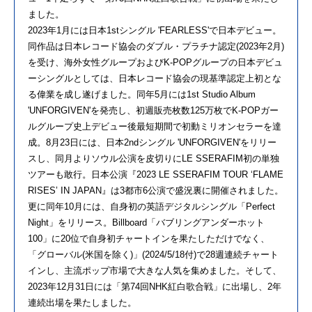
ました。
2023年1月には日本1stシングル 'FEARLESS'で日本デビュー。
同作品は日本レコード協会のダブル・プラチナ認定(2023年2月)
を受け、海外女性グループおよびK-POPグループの日本デビュ
ーシングルとしては、日本レコード協会の現基準認定上初とな
る偉業を成し遂げました。同年5月には1st Studio Album
'UNFORGIVEN'を発売し、初週販売枚数125万枚でK-POPガー
ルグループ史上デビュー後最短期間で初動ミリオンセラーを達
成。8月23日には、日本2ndシングル 'UNFORGIVEN'をリリー
スし、同月よりソウル公演を皮切りにLE SSERAFIM初の単独
ツアーも敢行。日本公演『2023 LE SSERAFIM TOUR ‘FLAME
RISES’ IN JAPAN』は3都市6公演で盛況裏に開催されました。
更に同年10月には、自身初の英語デジタルシングル「Perfect
Night」をリリース。Billboard「バブリングアンダーホット
100」に20位で自身初チャートインを果たしただけでなく、
「グローバル(米国を除く)」(2024/5/18付)で28週連続チャート
インし、主流ポップ市場で大きな人気を集めました。そして、
2023年12月31日には「第74回NHK紅白歌合戦」に出場し、2年
連続出場を果たしました。